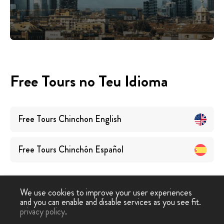
Free Tours no Teu Idioma
Free Tours
Chinchon
English
Free Tours
Chinchón
Español
We use cookies to improve your user experiences
and you can enable and disable services as you see fit.
privacy policy
.
Free Walking Tour
›
Chinchon