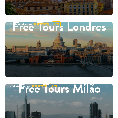
Free Tours Londres
11332
Avaliações
4.91
Free Tours Milão
224
Avaliações
4.91