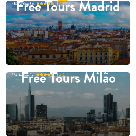
Free Tours Madrid
452
Avaliações
4.87
Free Tours Milão
224
Avaliações
4.91