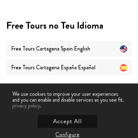
Free Tours no Teu Idioma
Free Tours
Cartagena Spain
English
Free Tours
Cartagena España
Español
We use cookies to improve your user experiences
and you can enable and disable services as you see fit.
privacy policy
.
Free Walking Tour
›
Cartagena Espanha
Accept All
Contacta-nos
Configure