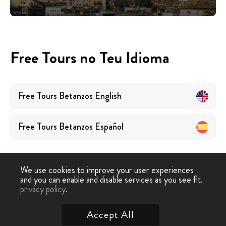
Free Tours no Teu Idioma
Free Tours
Betanzos
English
Free Tours
Betanzos
Español
We use cookies to improve your user experiences
and you can enable and disable services as you see fit.
privacy policy
.
Free Walking Tour
›
Betanzos
Accept All