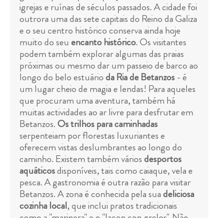
igrejas e ruínas de séculos passados. A cidade foi
outrora uma das sete capitais do Reino da Galiza
e o seu centro histórico conserva ainda hoje
muito do seu
encanto histórico
. Os visitantes
podem também explorar algumas das praias
próximas ou mesmo dar um passeio de barco ao
longo do belo estuário
da Ria de Betanzos
- é
um lugar cheio de magia e lendas! Para aqueles
que procuram uma aventura, também há
muitas actividades ao ar livre para desfrutar em
Betanzos.
Os trilhos para caminhadas
serpenteiam por florestas luxuriantes e
oferecem vistas deslumbrantes ao longo do
caminho. Existem também vários
desportos
aquáticos
disponíveis, tais como caiaque, vela e
pesca. A gastronomia é outra razão para visitar
Betanzos. A zona é conhecida pela sua
deliciosa
cozinha local
, que inclui pratos tradicionais
como a "marinera" e o "lacon con grelos". Não