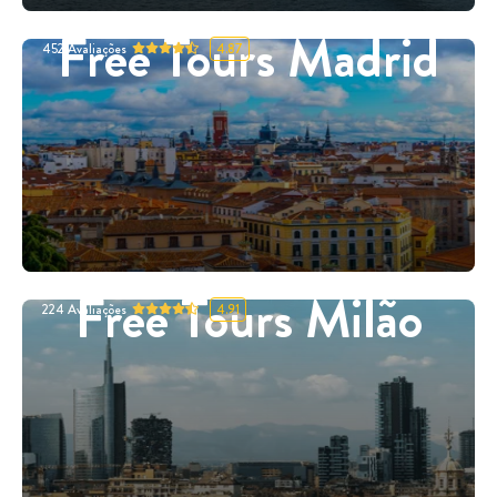
Free Tours Madrid
452
Avaliações
4.87
Free Tours Milão
224
Avaliações
4.91