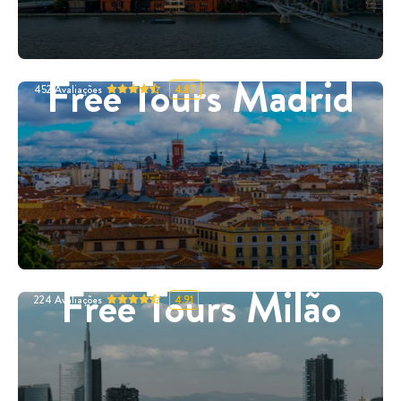
Free Tours Madrid
452
Avaliações
4.87
Free Tours Milão
224
Avaliações
4.91