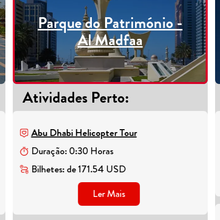
Parque do Património -
Al Madfaa
Atividades Perto
:
Abu Dhabi Helicopter Tour
Duração
:
0
:
30
Horas
Bilhetes
:
de
171.54
USD
Ler Mais