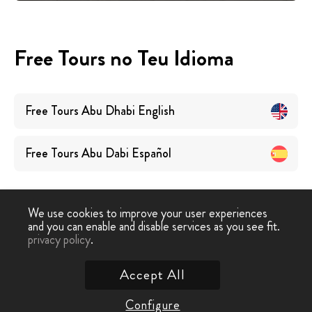
Free Tours no Teu Idioma
Free Tours
Abu Dhabi
English
Free Tours
Abu Dabi
Español
We use cookies to improve your user experiences
and you can enable and disable services as you see fit.
privacy policy
.
Free Walking Tour
›
Abu Dhabi
Accept All
Contacta-nos
Configure