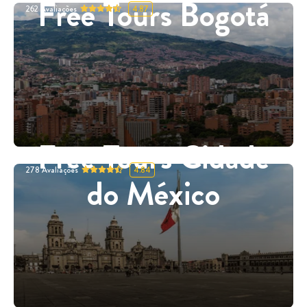
Free Tours Bogotá
262
Avaliações
4.87
Free Tours Cidade
278
Avaliações
4.84
do México