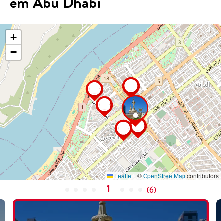
em Abu Dhabi
+
−
Leaflet
|
©
OpenStreetMap
contributors
1
(
6
)