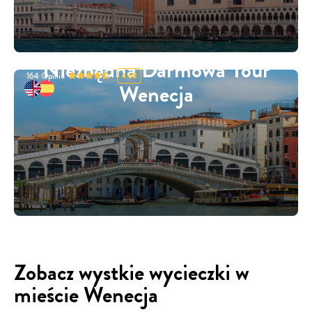
Niezbędna Darmowa Tour
164
Opinie
4.68
Wenecja
Zobacz wystkie wycieczki w
mieście Wenecja