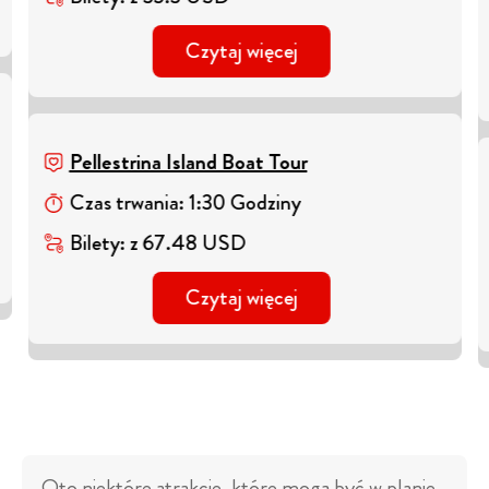
Czytaj więcej
Pellestrina Island Boat Tour
Czas trwania
:
1
:
30
Godziny
Bilety
:
z
67.48
USD
Czytaj więcej
Oto niektóre atrakcje, które mogą być w planie