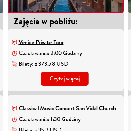
Zajęcia w pobliżu
:
Venice Private Tour
Czas trwania
:
2
:
00
Godziny
Bilety
:
z
373.78
USD
Czytaj więcej
Classical Music Concert San Vidal Church
Czas trwania
:
1
:
30
Godziny
Bilety
:
z
35.3
USD