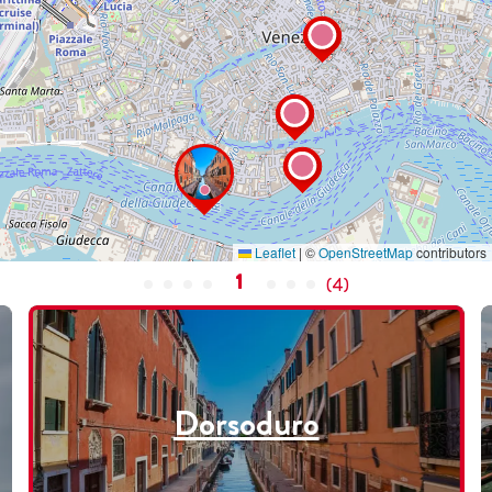
Leaflet
|
©
OpenStreetMap
contributors
1
(
4
)
Dorsoduro