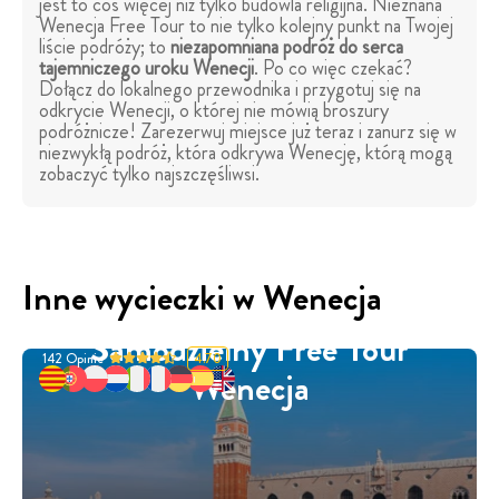
jest to coś więcej niż tylko budowla religijna. Nieznana
Wenecja Free Tour to nie tylko kolejny punkt na Twojej
liście podróży; to
niezapomniana podróż do serca
tajemniczego uroku Wenecji
. Po co więc czekać?
Dołącz do lokalnego przewodnika i przygotuj się na
odkrycie Wenecji, o której nie mówią broszury
podróżnicze! Zarezerwuj miejsce już teraz i zanurz się w
niezwykłą podróż, która odkrywa Wenecję, którą mogą
zobaczyć tylko najszczęśliwsi.
Inne wycieczki w Wenecja
Samodzielny Free Tour
142
Opinie
4.70
Wenecja