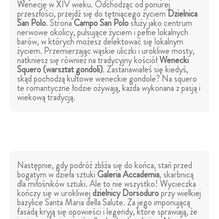
Wenecję w XIV wieku. Odchodząc od ponurej
przeszłości, przejdź się do tętniącego życiem
Dzielnica
San Polo
. Strona
Campo San Polo
służy jako centrum
nerwowe okolicy, pulsujące życiem i pełne lokalnych
barów, w których możesz delektować się lokalnym
życiem. Przemierzając wąskie uliczki i urokliwe mosty,
natkniesz się również na tradycyjny kościół
Wenecki
Squero (warsztat gondoli)
. Zastanawiałeś się kiedyś,
skąd pochodzą kultowe weneckie gondole? Na squero
te romantyczne łodzie ożywają, każda wykonana z pasją i
wiekową tradycją.
Następnie, gdy podróż zbliża się do końca, stań przed
bogatym w dzieła sztuki
Galeria Accademia
, skarbnicą
dla miłośników sztuki. Ale to nie wszystko! Wycieczka
kończy się w urokliwej
dzielnicy Dorsoduro
przy wielkiej
bazylice Santa Maria della Salute. Za jego imponującą
fasadą kryją się opowieści i legendy, które sprawiają, że