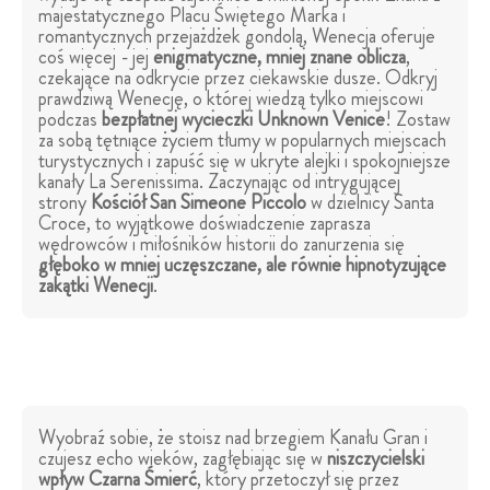
majestatycznego Placu Świętego Marka i
romantycznych przejażdżek gondolą, Wenecja oferuje
coś więcej - jej
enigmatyczne, mniej znane oblicza
,
czekające na odkrycie przez ciekawskie dusze. Odkryj
prawdziwą Wenecję, o której wiedzą tylko miejscowi
podczas
bezpłatnej wycieczki Unknown Venice
! Zostaw
za sobą tętniące życiem tłumy w popularnych miejscach
turystycznych i zapuść się w ukryte alejki i spokojniejsze
kanały La Serenissima. Zaczynając od intrygującej
strony
Kościół San Simeone Piccolo
w dzielnicy Santa
Croce, to wyjątkowe doświadczenie zaprasza
wędrowców i miłośników historii do zanurzenia się
głęboko w mniej uczęszczane, ale równie hipnotyzujące
zakątki Wenecji
.
Wyobraź sobie, że stoisz nad brzegiem Kanału Gran i
czujesz echo wieków, zagłębiając się w
niszczycielski
wpływ
Czarna Śmierć
, który przetoczył się przez