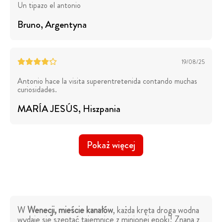
Un tipazo el antonio
Bruno
, Argentyna
19/08/25
Antonio hace la visita superentretenida contando muchas
curiosidades.
MARÍA JESÚS
, Hiszpania
Pokaż więcej
W
Wenecji, mieście kanałów
, każda kręta droga wodna
wydaje się szeptać tajemnice z minionej epoki! Znana z