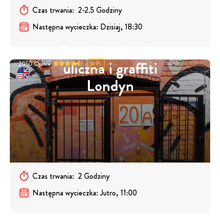
Czas trwania
:
2-2.5
Godziny
Następna wycieczka
:
Dzisiaj, 18:30
Free Tour Sztuka
uliczna i graffiti
2050
Opinie
4.95
Londyn
Czas trwania
:
2
Godziny
Następna wycieczka
:
Jutro, 11:00