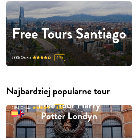
Free Tours Santiago
2886
Opinie
4.95
Najbardziej popularne tour
Free Tour Harry
2194
Opinie
4.88
Potter Londyn