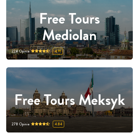
Free Tours
Mediolan
224
Opinie
4.91
Free Tours Meksyk
278
Opinie
4.84