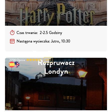
Czas trwania
:
2-2.5
Godziny
Następna wycieczka
:
Jutro, 10:30
Free Tour Kuba
Rozpruwacz
2756
Opinie
4.93
Londyn