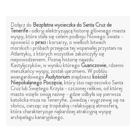
Dołącz do
Bezpłatna wycieczka do Santa Cruz de
Tenerife
i odkryj elektryzującą historię głównego miasta
wyspy, która stała się celem podboju Nowego Świata -
opowieść o
piraci
i korsarzy, o wielkich bitwach
morskich i próbach przejęcia tej wspaniałej przystani na
Atlantyku, z których wszystkie zakończyły się
niepowodzeniem. Poznaj historię najazdu
Kastylijczyków, w wyniku którego
Guanczowie
, rdzenni
mieszkańcy wyspy, zostali ujarzmieni. W pobliżu
awangardowego
Audytorium
znajdziesz
kościół
Niepokalanego Poczęcia
, który stoi naprzeciwko Santa
Cruz lub Świętego Krzyża - czczonej relikwii, od której
miasto wzięło swoją nazwę - gdzie odbyła się pierwsza
katolicka msza na Teneryfie. Zwiedzaj i wygrzewaj się na
słońcu, ciesząc się tropikalną i relaksującą atmosferą,
która charakteryzuje najbardziej atrakcyjną wyspę
archipelagu kanaryjskiego.