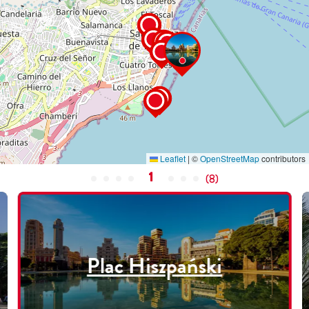
Leaflet
|
©
OpenStreetMap
contributors
1
(
8
)
Plac Hiszpański