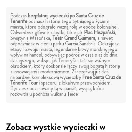
Podczas
bezpłatnej wycieczki po Santa Cruz de
Tenerife
poznasz historię tego tętniącego życiem
miasta, które odegrało ważną rolę w epoce kolonialnej.
Odwiedzisz główne zabytki, takie jak
Plac Hiszpański
,
Świątynia Masońska,
Teatr Grand Guimera
, a nawet
odpoczniesz w cieniu parku García Sanabria. Odkryjesz
etapy rozwoju miasta, legendarne bitwy morskie, jego
wpływ na handel, odbywając podróż w czasie aż do dnia
dzisiejszego, widząc, jak Teneryfa stała się ważnym
ośrodkiem, który doskonale łączy swoją bogatą historię
z innowacjami i modernizmem. Zarezerwuj już dziś
najbardziej kompleksową wycieczkę
Free Santa Cruz de
Tenerife Tour
i spaceruj z lokalnym przewodnikiem.
Będziesz oczarowany tą wspaniałą wyspą, która
rozkwitła u podnóża wulkanu Teide!
Zobacz wystkie wycieczki w