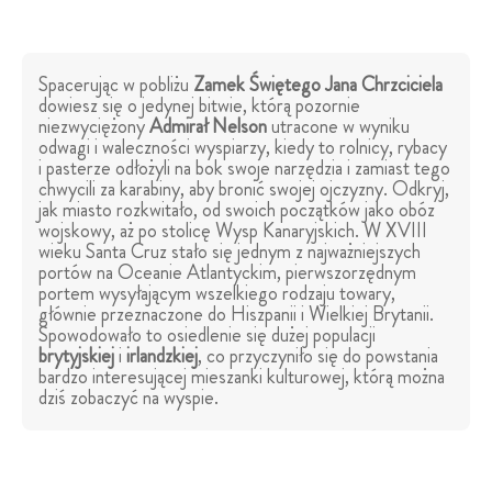
Spacerując w pobliżu
Zamek Świętego Jana Chrzciciela
dowiesz się o jedynej bitwie, którą pozornie
niezwyciężony
Admirał Nelson
utracone w wyniku
odwagi i waleczności wyspiarzy, kiedy to rolnicy, rybacy
i pasterze odłożyli na bok swoje narzędzia i zamiast tego
chwycili za karabiny, aby bronić swojej ojczyzny. Odkryj,
jak miasto rozkwitało, od swoich początków jako obóz
wojskowy, aż po stolicę Wysp Kanaryjskich. W XVIII
wieku Santa Cruz stało się jednym z najważniejszych
portów na Oceanie Atlantyckim, pierwszorzędnym
portem wysyłającym wszelkiego rodzaju towary,
głównie przeznaczone do Hiszpanii i Wielkiej Brytanii.
Spowodowało to osiedlenie się dużej populacji
brytyjskiej
i
irlandzkiej
, co przyczyniło się do powstania
bardzo interesującej mieszanki kulturowej, którą można
dziś zobaczyć na wyspie.