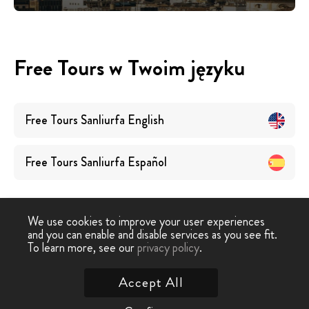
Free Tours w Twoim języku
Free Tours
Sanliurfa
English
Free Tours
Sanliurfa
Español
We use cookies to improve your user experiences
and you can enable and disable services as you see fit.
To learn more, see our
privacy policy
.
Free Walking Tour
›
Sanliurfa
Accept All
Skontaktuj się z nami