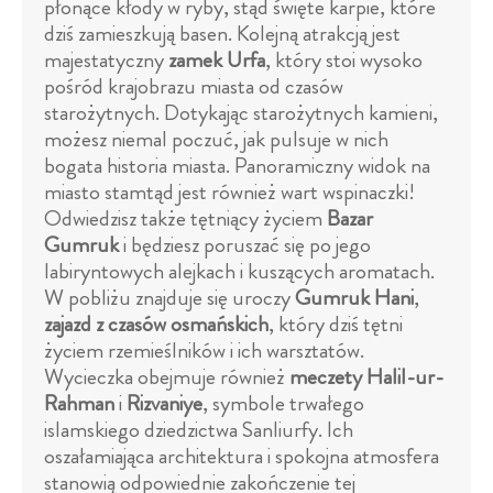
płonące kłody w ryby, stąd święte karpie, które
dziś zamieszkują basen. Kolejną atrakcją jest
majestatyczny
zamek Urfa
, który stoi wysoko
pośród krajobrazu miasta od czasów
starożytnych. Dotykając starożytnych kamieni,
możesz niemal poczuć, jak pulsuje w nich
bogata historia miasta. Panoramiczny widok na
miasto stamtąd jest również wart wspinaczki!
Odwiedzisz także tętniący życiem
Bazar
Gumruk
i będziesz poruszać się po jego
labiryntowych alejkach i kuszących aromatach.
W pobliżu znajduje się uroczy
Gumruk Hani
,
zajazd z czasów osmańskich
, który dziś tętni
życiem rzemieślników i ich warsztatów.
Wycieczka obejmuje również
meczety
Halil-ur-
Rahman
i
Rizvaniye
, symbole trwałego
islamskiego dziedzictwa Sanliurfy. Ich
oszałamiająca architektura i spokojna atmosfera
stanowią odpowiednie zakończenie tej