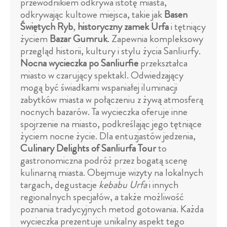
przewodnikiem odkrywa istotę miasta,
odkrywając kultowe miejsca, takie jak
Basen
Świętych Ryb
,
historyczny zamek Urfa
i tętniący
życiem
Bazar Gumruk
. Zapewnia kompleksowy
przegląd historii, kultury i stylu życia Sanliurfy.
Nocna wycieczka po Sanliurfie
przekształca
miasto w czarujący spektakl. Odwiedzający
mogą być świadkami wspaniałej iluminacji
zabytków miasta w połączeniu z żywą atmosferą
nocnych bazarów. Ta wycieczka oferuje inne
spojrzenie na miasto, podkreślając jego tętniące
życiem nocne życie. Dla entuzjastów jedzenia,
Culinary Delights of Sanliurfa Tour
to
gastronomiczna podróż przez bogatą scenę
kulinarną miasta. Obejmuje wizyty na lokalnych
targach, degustacje
kebabu Urfa
i innych
regionalnych specjałów, a także możliwość
poznania tradycyjnych metod gotowania. Każda
wycieczka prezentuje unikalny aspekt tego