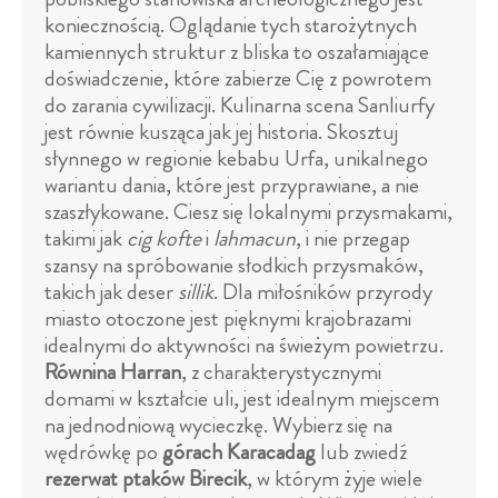
koniecznością. Oglądanie tych starożytnych
kamiennych struktur z bliska to oszałamiające
doświadczenie, które zabierze Cię z powrotem
do zarania cywilizacji. Kulinarna scena Sanliurfy
jest równie kusząca jak jej historia. Skosztuj
słynnego w regionie kebabu Urfa, unikalnego
wariantu dania, które jest przyprawiane, a nie
szaszłykowane. Ciesz się lokalnymi przysmakami,
takimi jak
cig kofte
i
lahmacun
, i nie przegap
szansy na spróbowanie słodkich przysmaków,
takich jak deser
sillik
. Dla miłośników przyrody
miasto otoczone jest pięknymi krajobrazami
idealnymi do aktywności na świeżym powietrzu.
Równina Harran
, z charakterystycznymi
domami w kształcie uli, jest idealnym miejscem
na jednodniową wycieczkę. Wybierz się na
wędrówkę po
górach Karacadag
lub zwiedź
rezerwat ptaków Birecik
, w którym żyje wiele