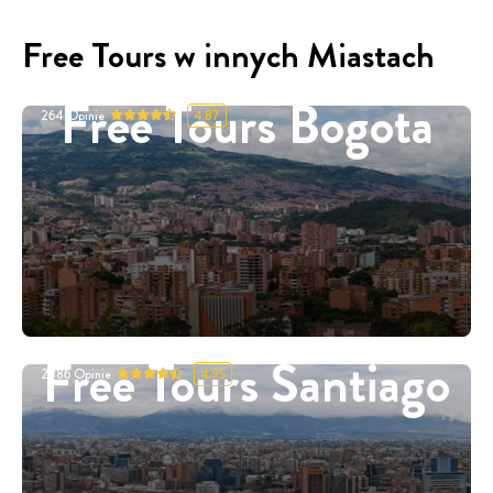
Free Tours w innych Miastach
Free Tours Bogota
264
Opinie
4.87
Free Tours Santiago
2886
Opinie
4.95