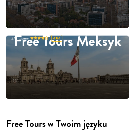
Free Tours Meksyk
278
Opinie
4.84
Free Tours w Twoim języku