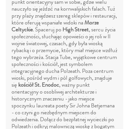
punkt orientacyjny sam w sobie, gdzie wielu
nauczyło się jeździć na kornwalijskich falach. Tuż
przy plaży znajdziesz szereg sklepów i restauracji,
które oferują wspaniałe widoki na
Morze
Celtyckie
. Spaceruj po
High Street
, sercu życia
społeczności, słuchając opowieści o jej roli w II
wojnie światowej, czasach, gdy była wioską
rybacką i o przemycie, który miał miejsce wzdłuż
tego wybrzeża. Stacja Tube, wyjątkowe centrum
społeczności i kościół, jest symbolem
integracyjnego ducha Polzeath. Poza centrum
wioski, pośród wydm i pól golfowych, znajduje
się
kościół St. Enodoc
, ważny punkt
orientacyjny o osobliwej architekturze i
historycznym znaczeniu - jako miejsce
spoczynku laureata poety Sir Johna Betjemana
- co czyni go niezbędnym miejscem do
odwiedzenia. Dołącz do bezpłatnej wycieczki po
Polzeath i odkryj malowniczą wioskę z bogatym