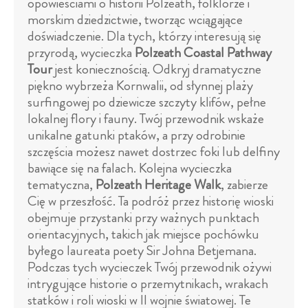
opowieściami o historii Polzeath, folklorze i
morskim dziedzictwie, tworząc wciągające
doświadczenie. Dla tych, którzy interesują się
przyrodą, wycieczka
Polzeath Coastal Pathway
Tour
jest koniecznością. Odkryj dramatyczne
piękno wybrzeża Kornwalii, od słynnej plaży
surfingowej po dziewicze szczyty klifów, pełne
lokalnej flory i fauny. Twój przewodnik wskaże
unikalne gatunki ptaków, a przy odrobinie
szczęścia możesz nawet dostrzec foki lub delfiny
bawiące się na falach. Kolejna wycieczka
tematyczna,
Polzeath Heritage Walk
, zabierze
Cię w przeszłość. Ta podróż przez historię wioski
obejmuje przystanki przy ważnych punktach
orientacyjnych, takich jak miejsce pochówku
byłego laureata poety Sir Johna Betjemana.
Podczas tych wycieczek Twój przewodnik ożywi
intrygujące historie o przemytnikach, wrakach
statków i roli wioski w II wojnie światowej. Te