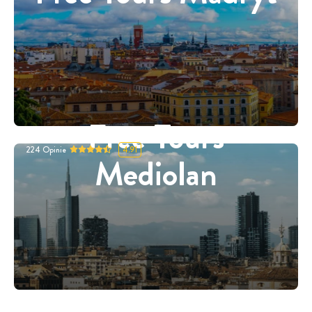
Free Tours
224
Opinie
4.91
Mediolan