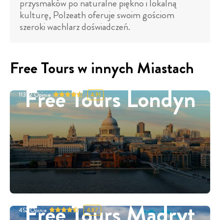
przysmaków po naturalne piękno i lokalną
kulturę, Polzeath oferuje swoim gościom
szeroki wachlarz doświadczeń.
Free Tours w innych Miastach
Free Tours Londyn
11332
Opinie
4.91
Free Tours Madryt
452
Opinie
4.87