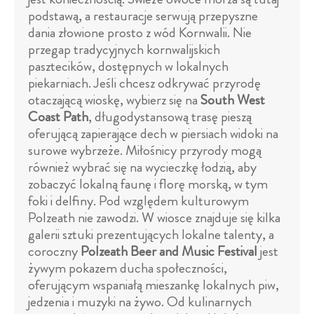
podstawą, a restauracje serwują przepyszne
dania złowione prosto z wód Kornwalii. Nie
przegap tradycyjnych kornwalijskich
pasztecików, dostępnych w lokalnych
piekarniach. Jeśli chcesz odkrywać przyrodę
otaczającą wioskę, wybierz się na
South West
Coast Path
, długodystansową trasę pieszą
oferującą zapierające dech w piersiach widoki na
surowe wybrzeże. Miłośnicy przyrody mogą
również wybrać się na wycieczkę łodzią, aby
zobaczyć lokalną faunę i florę morską, w tym
foki i delfiny. Pod względem kulturowym
Polzeath nie zawodzi. W wiosce znajduje się kilka
galerii sztuki prezentujących lokalne talenty, a
coroczny
Polzeath Beer and Music Festival
jest
żywym pokazem ducha społeczności,
oferującym wspaniałą mieszankę lokalnych piw,
jedzenia i muzyki na żywo. Od kulinarnych