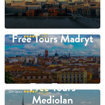
Free Tours Madryt
452
Opinie
4.87
Free Tours
224
Opinie
4.91
Mediolan