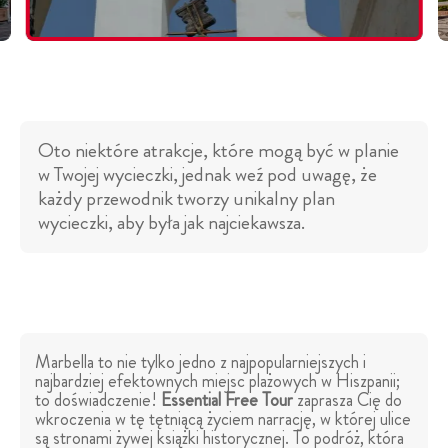
Oto niektóre atrakcje, które mogą być w planie
w Twojej wycieczki, jednak weź pod uwagę, że
każdy przewodnik tworzy unikalny plan
wycieczki, aby była jak najciekawsza.
Marbella to nie tylko jedno z najpopularniejszych i
najbardziej efektownych miejsc plażowych w Hiszpanii;
to doświadczenie!
Essential Free Tour
zaprasza Cię do
wkroczenia w tę tętniącą życiem narrację, w której ulice
są stronami żywej książki historycznej. To podróż, która