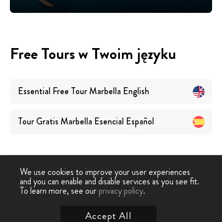
Free Tours w Twoim języku
Essential Free Tour Marbella
English
Tour Gratis Marbella Esencial
Español
We use cookies to improve your user experiences
and you can enable and disable services as you see fit.
Free
Free Tour
Niezbędna Darmowa Tour
To learn more, see our
privacy policy
.
-
›
Tour
Marbella
Marbella
Accept All