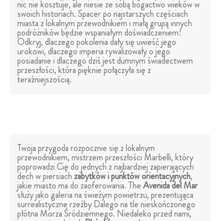
nic nie kosztuje, ale niesie ze sobą bogactwo wieków w
swoich historiach. Spacer po najstarszych częściach
miasta z lokalnym przewodnikiem i małą grupą innych
podróżników będzie wspaniałym doświadczeniem!
Odkryj, dlaczego pokolenia dały się uwieść jego
urokowi, dlaczego imperia rywalizowały o jego
posiadanie i dlaczego dziś jest dumnym świadectwem
przeszłości, która pięknie połączyła się z
teraźniejszością.
Twoja przygoda rozpocznie się z lokalnym
przewodnikiem, mistrzem przeszłości Marbelli, który
poprowadzi Cię do jednych z najbardziej zapierających
dech w piersiach
zabytków i punktów orientacyjnych
,
jakie miasto ma do zaoferowania. The
Avenida del Mar
służy jako galeria na świeżym powietrzu, prezentująca
surrealistyczne rzeźby Dalego na tle nieskończonego
płótna Morza Śródziemnego. Niedaleko przed nami,