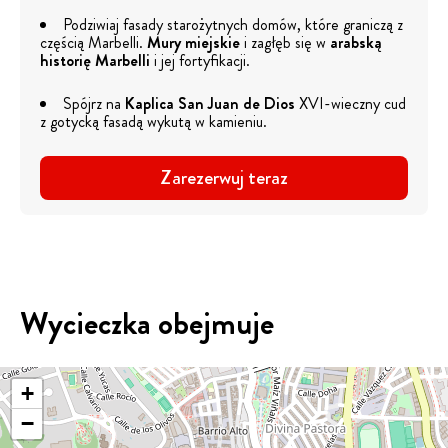
Podziwiaj fasady starożytnych domów, które graniczą z
częścią Marbelli.
Mury miejskie
i zagłęb się w
arabską
historię Marbelli
i jej fortyfikacji.
Spójrz na
Kaplica San Juan de Dios
XVI-wieczny cud
z gotycką fasadą wykutą w kamieniu.
Zarezerwuj teraz
Wycieczka obejmuje
+
−