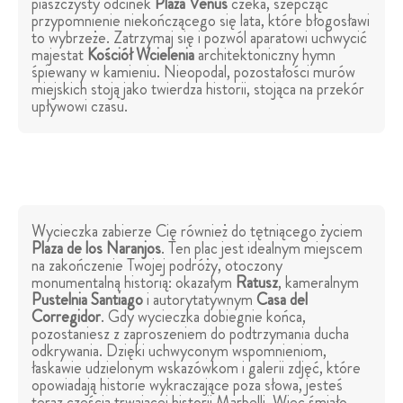
piaszczysty odcinek
Plaża Venus
czeka, szepcząc
przypomnienie niekończącego się lata, które błogosławi
to wybrzeże. Zatrzymaj się i pozwól aparatowi uchwycić
majestat
Kościół Wcielenia
architektoniczny hymn
śpiewany w kamieniu. Nieopodal, pozostałości murów
miejskich stoją jako twierdza historii, stojąca na przekór
upływowi czasu.
Wycieczka zabierze Cię również do tętniącego życiem
Plaza de los Naranjos
. Ten plac jest idealnym miejscem
na zakończenie Twojej podróży, otoczony
monumentalną historią: okazałym
Ratusz
, kameralnym
Pustelnia Santiago
i autorytatywnym
Casa del
Corregidor
. Gdy wycieczka dobiegnie końca,
pozostaniesz z zaproszeniem do podtrzymania ducha
odkrywania. Dzięki uchwyconym wspomnieniom,
łaskawie udzielonym wskazówkom i galerii zdjęć, które
opowiadają historie wykraczające poza słowa, jesteś
teraz częścią trwającej historii Marbelli. Więc śmiało,