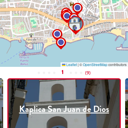
Leaflet
|
©
OpenStreetMap
contributors
1
(
9
)
Kaplica San Juan de Dios