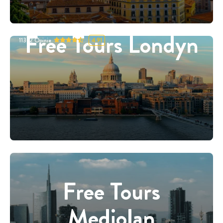
Free Tours Londyn
11332
Opinie
4.91
Free Tours
Mediolan