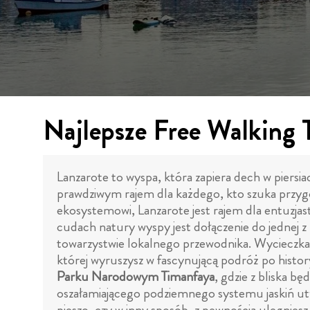
Najlepsze Free Walking 
Lanzarote to wyspa, która zapiera dech w piersi
prawdziwym rajem dla każdego, kto szuka przygód
ekosystemowi, Lanzarote jest rajem dla entuzja
cudach natury wyspy jest dołączenie do jednej z 
towarzystwie lokalnego przewodnika. Wycieczk
której wyruszysz w fascynującą podróż po historyc
Parku Narodowym Timanfaya
, gdzie z bliska b
oszałamiającego podziemnego systemu jaskiń utw
pieszo, czy w inny sposób, z pewnością ulegnies