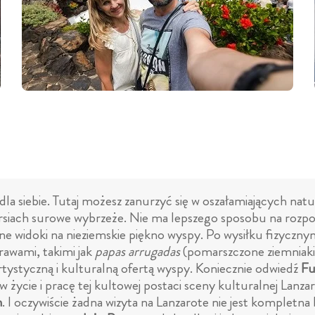
 dla siebie. Tutaj możesz zanurzyć się w oszałamiających na
ersiach surowe wybrzeże. Nie ma lepszego sposobu na rozpo
ne widoki na nieziemskie piękno wyspy. Po wysiłku fizyczny
trawami, takimi jak
papas arrugadas
(pomarszczone ziemniaki
tystyczną i kulturalną ofertą wyspy. Koniecznie odwiedź
Fu
ie i pracę tej kultowej postaci sceny kulturalnej Lanzarot
n
. I oczywiście żadna wizyta na Lanzarote nie jest kompletna 