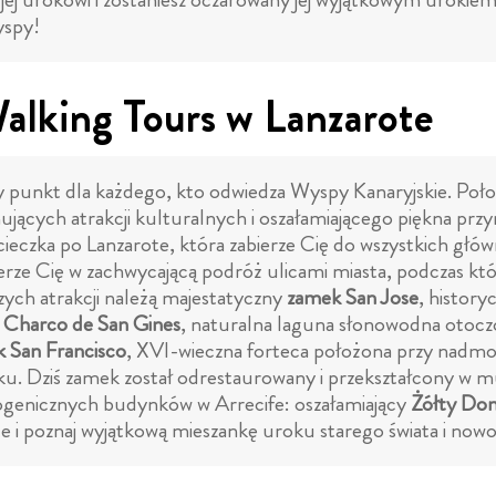
yspy!
Walking Tours w Lanzarote
punkt dla każdego, kto odwiedza Wyspy Kanaryjskie. Poło
nujących atrakcji kulturalnych i oszałamiającego piękna p
ieczka po Lanzarote, która zabierze Cię do wszystkich głó
 Cię w zachwycającą podróż ulicami miasta, podczas które
szych atrakcji należą majestatyczny
zamek San Jose
, history
 Charco de San Gines
, naturalna laguna słonowodna otocz
 San Francisco
, XVI-wieczna forteca położona przy nadmo
ku. Dziś zamek został odrestaurowany i przekształcony w mu
otogenicznych budynków w Arrecife: oszałamiający
Żółty Do
e i poznaj wyjątkową mieszankę uroku starego świata i now