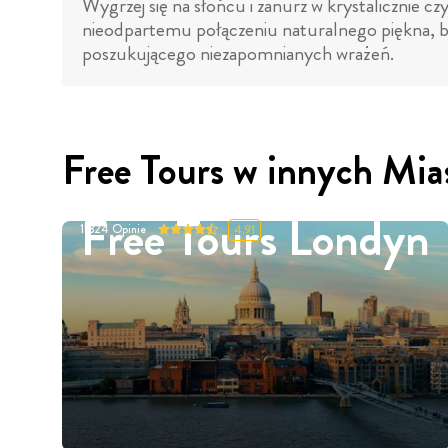
Wygrzej się na słońcu i zanurz w krystalicznie cz
nieodpartemu połączeniu naturalnego piękna, b
poszukującego niezapomnianych wrażeń.
Free Tours w innych Mia
Free Tours Londyn
11324
Opinie
4.91