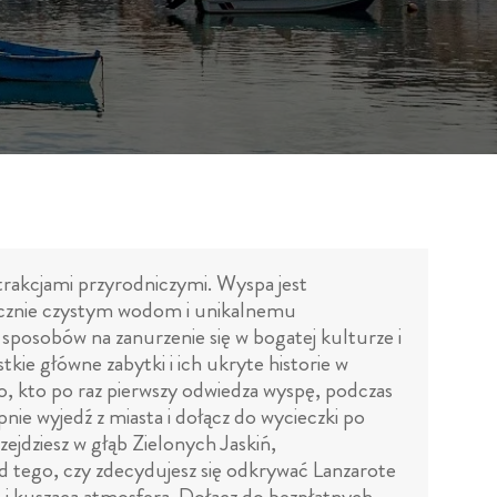
atrakcjami przyrodniczymi. Wyspa jest
alicznie czystym wodom i unikalnemu
sposobów na zanurzenie się w bogatej kulturze i
kie główne zabytki i ich ukryte historie w
, kto po raz pierwszy odwiedza wyspę, podczas
pnie wyjedź z miasta i dołącz do wycieczki po
zejdziesz w głąb Zielonych Jaskiń,
d tego, czy zdecydujesz się odkrywać Lanzarote
m i kuszącą atmosferą. Dołącz do bezpłatnych