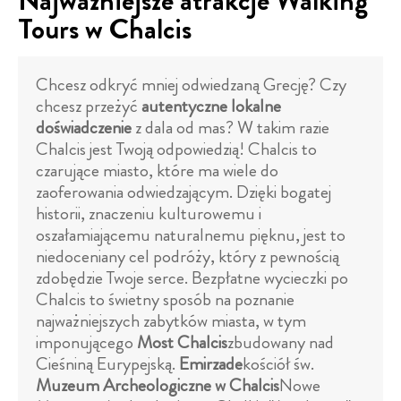
Najważniejsze atrakcje Walking
Tours w Chalcis
Chcesz odkryć mniej odwiedzaną Grecję? Czy
chcesz przeżyć
autentyczne lokalne
doświadczenie
z dala od mas? W takim razie
Chalcis jest Twoją odpowiedzią! Chalcis to
czarujące miasto, które ma wiele do
zaoferowania odwiedzającym. Dzięki bogatej
historii, znaczeniu kulturowemu i
oszałamiającemu naturalnemu pięknu, jest to
niedoceniany cel podróży, który z pewnością
zdobędzie Twoje serce. Bezpłatne wycieczki po
Chalcis to świetny sposób na poznanie
najważniejszych zabytków miasta, w tym
imponującego
Most Chalcis
zbudowany nad
Cieśniną Eurypejską.
Emirzade
kościół św.
Muzeum Archeologiczne w Chalcis
Nowe