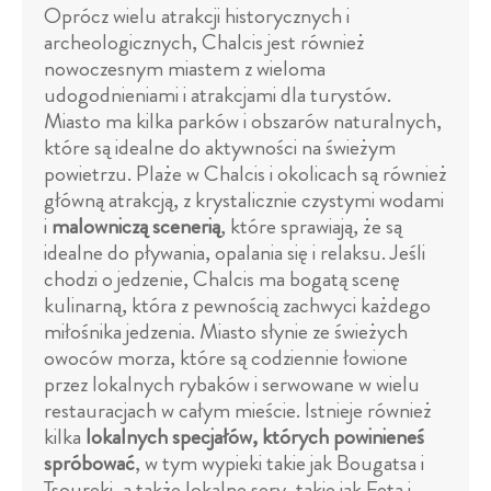
Oprócz wielu atrakcji historycznych i
archeologicznych, Chalcis jest również
nowoczesnym miastem z wieloma
udogodnieniami i atrakcjami dla turystów.
Miasto ma kilka parków i obszarów naturalnych,
które są idealne do aktywności na świeżym
powietrzu. Plaże w Chalcis i okolicach są również
główną atrakcją, z krystalicznie czystymi wodami
i
malowniczą scenerią
, które sprawiają, że są
idealne do pływania, opalania się i relaksu. Jeśli
chodzi o jedzenie, Chalcis ma bogatą scenę
kulinarną, która z pewnością zachwyci każdego
miłośnika jedzenia. Miasto słynie ze świeżych
owoców morza, które są codziennie łowione
przez lokalnych rybaków i serwowane w wielu
restauracjach w całym mieście. Istnieje również
kilka
lokalnych specjałów, których powinieneś
spróbować
, w tym wypieki takie jak Bougatsa i
Tsoureki, a także lokalne sery, takie jak Feta i