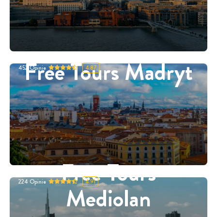
Free Tours Madryt
452
Opinie
4.87
Free Tours
224
Opinie
4.91
Mediolan