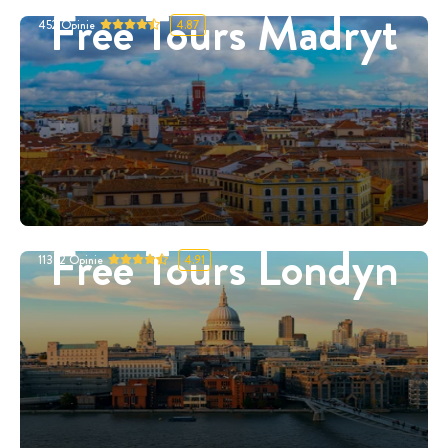
Free Tours Madryt
452
Opinie
4.87
Free Tours Londyn
11332
Opinie
4.91