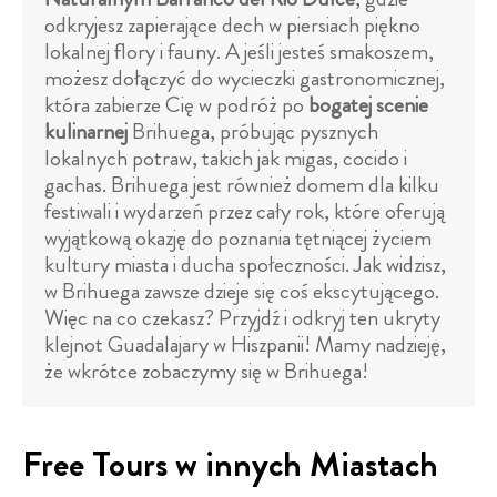
odkryjesz zapierające dech w piersiach piękno
lokalnej flory i fauny. A jeśli jesteś smakoszem,
możesz dołączyć do wycieczki gastronomicznej,
która zabierze Cię w podróż po
bogatej scenie
kulinarnej
Brihuega, próbując pysznych
lokalnych potraw, takich jak migas, cocido i
gachas. Brihuega jest również domem dla kilku
festiwali i wydarzeń przez cały rok, które oferują
wyjątkową okazję do poznania tętniącej życiem
kultury miasta i ducha społeczności. Jak widzisz,
w Brihuega zawsze dzieje się coś ekscytującego.
Więc na co czekasz? Przyjdź i odkryj ten ukryty
klejnot Guadalajary w Hiszpanii! Mamy nadzieję,
że wkrótce zobaczymy się w Brihuega!
Free Tours w innych Miastach