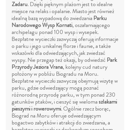
Zadaru
. Dzięki pięknym plażom jest to idealne
miejsce na relaks i opalanie. Miasto jest również
idealną bazą wypadową do zwiedzania
Parku
Narodowego Wysp Kornati
, oszałamiającego
archipelagu ponad 100 wysp i wysepek.
Bezpłatne wycieczki zazwyczaj oferują informacje
o parku i jego unikalnej florze i faunie, a także
wskazówki dla odwiedzających, jak zwiedzać
wyspy. Nie przegap też okazji, by odwiedzić
Park
Przyrody Jeziora Vrana
, kolejny cud natury
położony w pobliżu Biogradu na Moru.
Bezpłatne wycieczki zazwyczaj obejmują wizytę w
parku, gdzie odwiedzający mogą poznać
różnorodną przyrodę parku, w tym ponad 230
gatunków ptaków, i cieszyć się wieloma
szlakami
pieszymi i rowerowymi
. Ogólnie rzecz biorąc,
Biograd na Moru oferuje odwiedzającym
bogactwo zabytków i atrakcji do zwiedzania, a
bezpłatne wycieczki są doskonałym sposobem