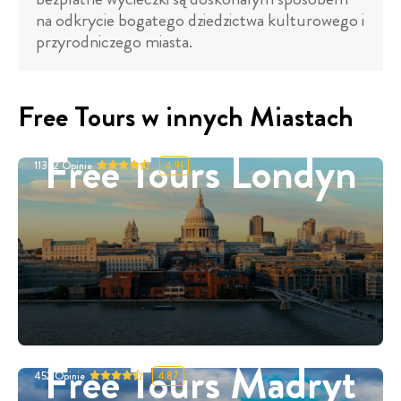
na odkrycie bogatego dziedzictwa kulturowego i
przyrodniczego miasta.
Free Tours w innych Miastach
Free Tours Londyn
11332
Opinie
4.91
Free Tours Madryt
452
Opinie
4.87