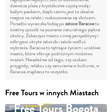
dziewicza plaża z krystalicznie czystą wodą i
białym piaskiem, dzięki czemu jest to idealne
miejsce na relaks i rozkoszowanie się słońcem.
Ponadto wycieczka łodzią po
zatoce Baracoa
to
świetny sposób na poznanie naturalnego piękna
okolicy. Zobaczysz miasto z innej perspektywy i
odkryjesz ukryte zatoczki i zatoki wzdłuż
wybrzeża. Baracoa to tętniące życiem i urokliwe
miasto, które oferuje podróżnym mnóstwo
wrażeń. Niezależnie od tego, czy szukasz
przygody, relaksu czy zanurzenia w kulturze, w
Baracoa znajdziesz to wszystko.
Free Tours w innych Miastach
Free Tours Bogota
264
Opinie
4.87