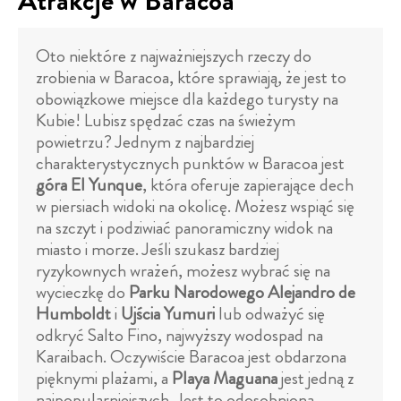
Atrakcje w Baracoa
Oto niektóre z najważniejszych rzeczy do
zrobienia w Baracoa, które sprawiają, że jest to
obowiązkowe miejsce dla każdego turysty na
Kubie! Lubisz spędzać czas na świeżym
powietrzu? Jednym z najbardziej
charakterystycznych punktów w Baracoa jest
góra El Yunque
, która oferuje zapierające dech
w piersiach widoki na okolicę. Możesz wspiąć się
na szczyt i podziwiać panoramiczny widok na
miasto i morze. Jeśli szukasz bardziej
ryzykownych wrażeń, możesz wybrać się na
wycieczkę do
Parku Narodowego Alejandro de
Humboldt
i
Ujścia Yumuri
lub odważyć się
odkryć Salto Fino, najwyższy wodospad na
Karaibach. Oczywiście Baracoa jest obdarzona
pięknymi plażami, a
Playa Maguana
jest jedną z
najpopularniejszych. Jest to odosobniona,