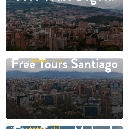
Free Tours Santiago
2886
Opinie
4.95
278
Opinie
4.84