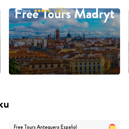
Free Tours Madryt
452
Opinie
4.87
ku
Free Tours
Antequera
Español