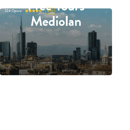
Free Tours
224
Opinie
4.91
Mediolan