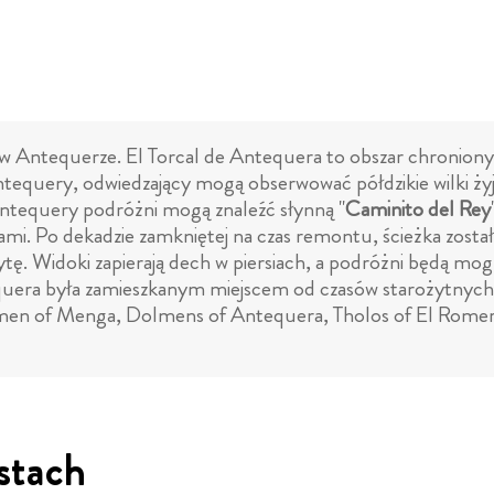
w Antequerze. El Torcal de Antequera to obszar chronion
ntequery, odwiedzający mogą obserwować półdzikie wilki ży
 Antequery podróżni mogą znaleźć słynną "
Caminito del Rey
mi. Po dekadzie zamkniętej na czas remontu, ścieżka zost
ę. Widoki zapierają dech w piersiach, a podróżni będą mogli 
tequera była zamieszkanym miejscem od czasów starożytnych,
en of Menga, Dolmens of Antequera, Tholos of El Romeral 
stach