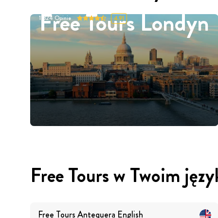
Free Tours Londyn
11324
Opinie
4.91
Free Tours w Twoim języ
Free Tours
Antequera
English