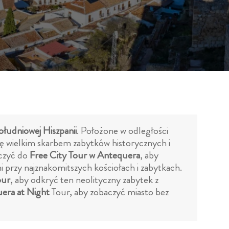
łudniowej Hiszpanii
. Położone w odległości
ię wielkim skarbem zabytków historycznych i
ączyć do
Free City Tour w Antequera
, aby
 przy najznakomitszych kościołach i zabytkach.
our
, aby odkryć ten neolityczny zabytek z
uera at Night
Tour, aby zobaczyć miasto bez