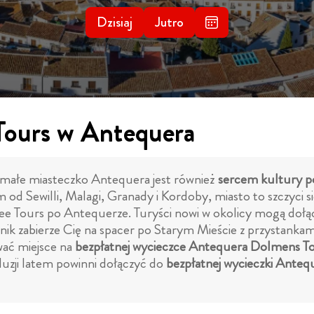
Dzisiaj
Jutro
Tours w Antequera
małe miasteczko Antequera jest również
sercem kultury po
od Sewilli, Malagi, Granady i Kordoby, miasto to szczyci s
ee Tours po Antequerze. Turyści nowi w okolicy mogą doł
ik zabierze Cię na spacer po Starym Mieście z przystankami
wać miejsce na
bezpłatnej wycieczce Antequera Dolmens T
uzji latem powinni dołączyć do
bezpłatnej wycieczki Anteq