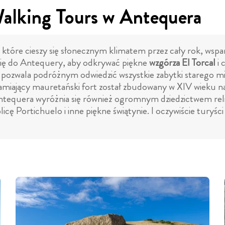
Walking Tours w Antequera
które cieszy się słonecznym klimatem przez cały rok, wsp
 się do Antequery, aby odkrywać piękne
wzgórza El Torcal
i 
pozwala podróżnym odwiedzić wszystkie zabytki starego m
łamiający mauretański fort został zbudowany w XIV wieku na
Antequera wyróżnia się również ogromnym dziedzictwem rel
plicę Portichuelo i inne piękne świątynie. I oczywiście tury