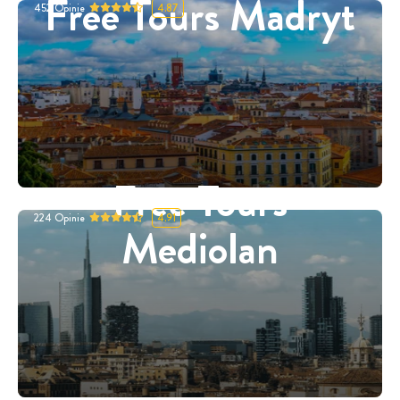
Free Tours Madryt
452
Opinie
4.87
Free Tours
224
Opinie
4.91
Mediolan