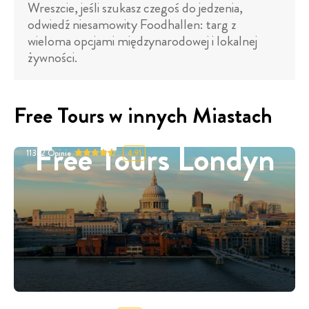
Wreszcie, jeśli szukasz czegoś do jedzenia,
odwiedź niesamowity Foodhallen: targ z
wieloma opcjami międzynarodowej i lokalnej
żywności.
Free Tours w innych Miastach
Free Tours Londyn
11332
Opinie
4.91