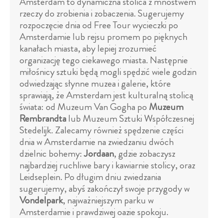
Amsterdam to dynamiczna stolica z mnóstwem
rzeczy do zrobienia i zobaczenia. Sugerujemy
rozpoczęcie dnia od Free Tour wycieczki po
Amsterdamie lub rejsu promem po pięknych
kanałach miasta, aby lepiej zrozumieć
organizację tego ciekawego miasta. Następnie
miłośnicy sztuki będą mogli spędzić wiele godzin
odwiedzając słynne muzea i galerie, które
sprawiają, że Amsterdam jest kulturalną stolicą
świata: od Muzeum Van Gogha po
Muzeum
Rembrandta
lub Muzeum Sztuki Współczesnej
Stedelijk. Zalecamy również spędzenie części
dnia w Amsterdamie na zwiedzaniu dwóch
dzielnic bohemy:
Jordaan
, gdzie zobaczysz
najbardziej ruchliwe bary i kawiarnie stolicy, oraz
Leidseplein. Po długim dniu zwiedzania
sugerujemy, abyś zakończył swoje przygody w
Vondelpark
, najważniejszym parku w
Amsterdamie i prawdziwej oazie spokoju.