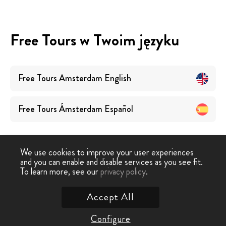
Free Tours w Twoim języku
Free Tours
Amsterdam
English
Free Tours
Ámsterdam
Español
We use cookies to improve your user experiences
and you can enable and disable services as you see fit.
To learn more, see our
privacy policy
.
Free Walking Tour
›
Amsterdam
Accept All
Skontaktuj się z nami
Configure