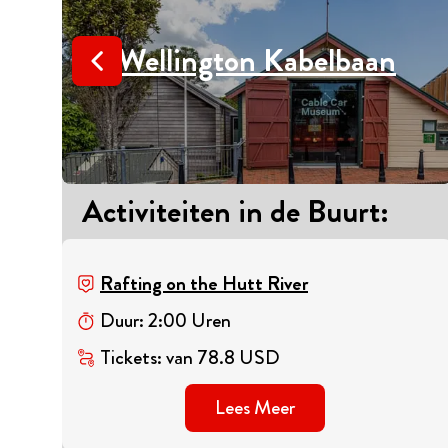
Wellington Kabelbaan
Activiteiten in de Buurt
:
Rafting on the Hutt River
Duur
:
2
:
00
Uren
Tickets
:
van
78.8
USD
Lees Meer