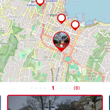
1
(
8
)