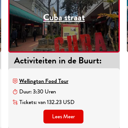
Cuba straat
Activiteiten in de Buurt
:
Wellington Food Tour
Duur
:
3
:
30
Uren
Tickets
:
van
132.23
USD
Lees Meer