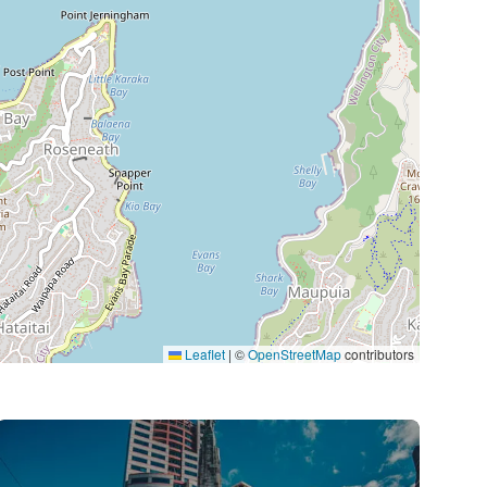
Leaflet
|
©
OpenStreetMap
contributors