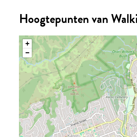
Hoogtepunten van Walki
+
−