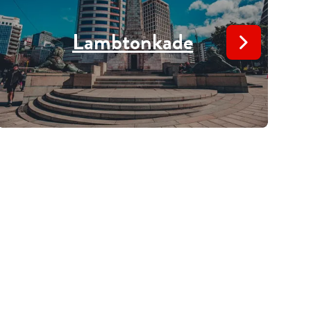
Lambtonkade
A