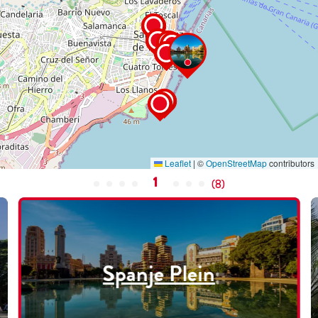
Leaflet
|
©
OpenStreetMap
contributors
1
(
8
)
Spanje Plein