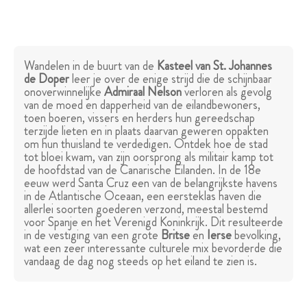
Wandelen in de buurt van de
Kasteel van St. Johannes
de Doper
leer je over de enige strijd die de schijnbaar
onoverwinnelijke
Admiraal Nelson
verloren als gevolg
van de moed en dapperheid van de eilandbewoners,
toen boeren, vissers en herders hun gereedschap
terzijde lieten en in plaats daarvan geweren oppakten
om hun thuisland te verdedigen. Ontdek hoe de stad
tot bloei kwam, van zijn oorsprong als militair kamp tot
de hoofdstad van de Canarische Eilanden. In de 18e
eeuw werd Santa Cruz een van de belangrijkste havens
in de Atlantische Oceaan, een eersteklas haven die
allerlei soorten goederen verzond, meestal bestemd
voor Spanje en het Verenigd Koninkrijk. Dit resulteerde
in de vestiging van een grote
Britse
en
Ierse
bevolking,
wat een zeer interessante culturele mix bevorderde die
vandaag de dag nog steeds op het eiland te zien is.