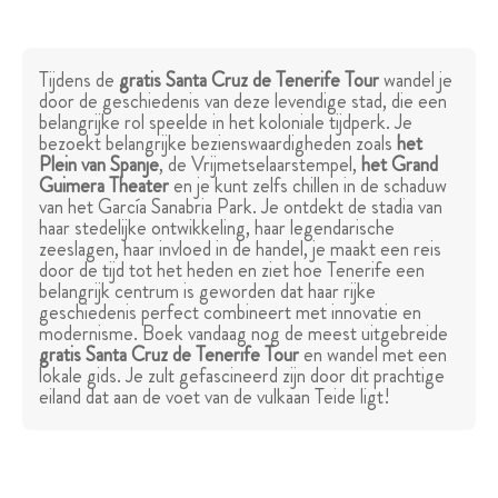
Tijdens de
gratis Santa Cruz de Tenerife Tour
wandel je
door de geschiedenis van deze levendige stad, die een
belangrijke rol speelde in het koloniale tijdperk. Je
bezoekt belangrijke bezienswaardigheden zoals
het
Plein van Spanje
, de Vrijmetselaarstempel,
het Grand
Guimera Theater
en je kunt zelfs chillen in de schaduw
van het García Sanabria Park. Je ontdekt de stadia van
haar stedelijke ontwikkeling, haar legendarische
zeeslagen, haar invloed in de handel, je maakt een reis
door de tijd tot het heden en ziet hoe Tenerife een
belangrijk centrum is geworden dat haar rijke
geschiedenis perfect combineert met innovatie en
modernisme. Boek vandaag nog de meest uitgebreide
gratis Santa Cruz de Tenerife Tour
en wandel met een
lokale gids. Je zult gefascineerd zijn door dit prachtige
eiland dat aan de voet van de vulkaan Teide ligt!