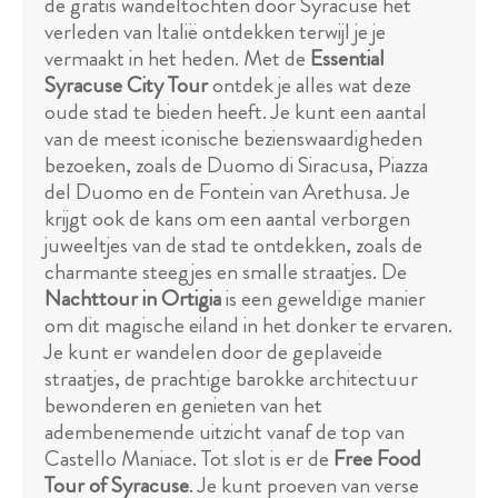
de gratis wandeltochten door Syracuse het
verleden van Italië ontdekken terwijl je je
vermaakt in het heden. Met de
Essential
Syracuse City Tour
ontdek je alles wat deze
oude stad te bieden heeft. Je kunt een aantal
van de meest iconische bezienswaardigheden
bezoeken, zoals de Duomo di Siracusa, Piazza
del Duomo en de Fontein van Arethusa. Je
krijgt ook de kans om een aantal verborgen
juweeltjes van de stad te ontdekken, zoals de
charmante steegjes en smalle straatjes. De
Nachttour in Ortigia
is een geweldige manier
om dit magische eiland in het donker te ervaren.
Je kunt er wandelen door de geplaveide
straatjes, de prachtige barokke architectuur
bewonderen en genieten van het
adembenemende uitzicht vanaf de top van
Castello Maniace. Tot slot is er de
Free Food
Tour of Syracuse
. Je kunt proeven van verse