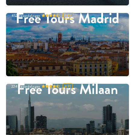
Free Tours Madrid
452
Beoordelingen
4.87
Free Tours Milaan
224
Beoordelingen
4.91