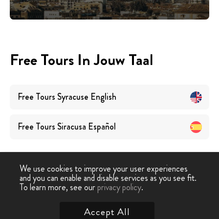
Free Tours In Jouw Taal
Free Tours
Syracuse
English
Free Tours
Siracusa
Español
We use cookies to improve your user experiences
and you can enable and disable services as you see fit.
To learn more, see our
privacy policy
.
Free Walking Tour
›
Syracuse
Accept All