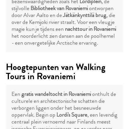
bezienswaardigheden zoals het
Lordiplein
, de
stijlvolle
Bibliotheek van Rovaniemi
ontworpen
door Alvar Aalto en de
Jätkänkynttilä brug
, die
over de Kemijoki rivier straalt. Voor een vleugje
magie kun je tijdens een
nachttour in Rovaniemi
het noorderlicht zien dansen aan de poolhemel
- een onvergetelijke Arctische ervaring.
Hoogtepunten van Walking
Tours in Rovaniemi
Een
gratis wandeltocht in Rovaniemi
onthult de
culturele en architectonische schatten die
verborgen liggen onder het besneeuwde
oppervlak. Begin op
Lordi's Square
, een levendig
centraal plein vernoemd naar Finlands meest
iconische Eurovisiewinnaars, en ga verder naar