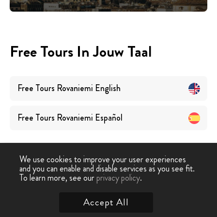
Free Tours In Jouw Taal
Free Tours
Rovaniemi
English
Free Tours
Rovaniemi
Español
We use cookies to improve your user experiences
and you can enable and disable services as you see fit.
To learn more, see our
privacy policy
.
Free Walking Tour
›
Rovaniemi
Accept All
Contacteer Ons