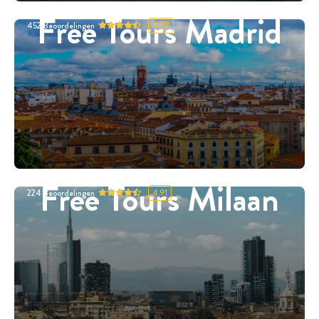
Free Tours Madrid
452
Beoordelingen
4.87
Free Tours Milaan
224
Beoordelingen
4.91