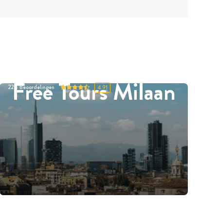
Free Tours Milaan
224
Beoordelingen
4.91