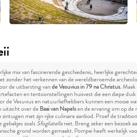
ii
rlijke mix van fascinerende geschiedenis, heerlijke gerecht
et zonder het verkennen van de wereldberoemde archeolo
door de uitbarsting van
de Vesuvius in 79 na Christus
. Maak 
tefacten en tentoonstellingen huisvest die een diepe duik 
r de Vesuvius en natuurliefhebbers kunnen een mooie wan
uitzicht over de
Baai van Napels
en de ervaring om op de ra
zintuigen met zijn rijke culinaire aanbod. Proef de traditi
ke gebakjes zoals
Sfogliatella
niet. Breng zeker een bezoek aa
lkanische grond worden gemaakt. Pompei heeft werkelijk voor