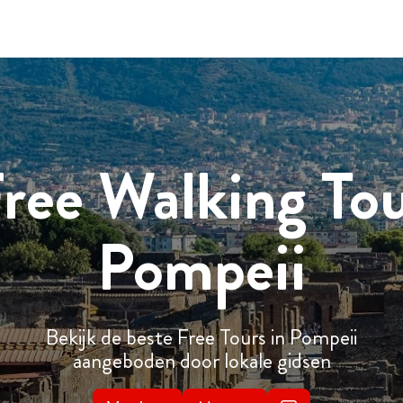
ree Walking To
Pompeii
Bekijk de beste Free Tours in Pompeii
aangeboden door lokale gidsen