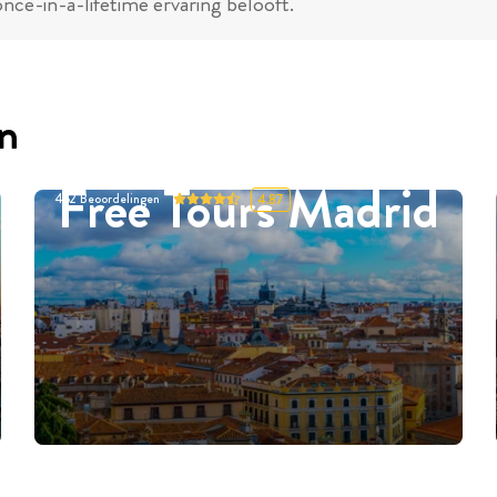
nce-in-a-lifetime ervaring belooft.
en
Free Tours Madrid
452
Beoordelingen
4.87