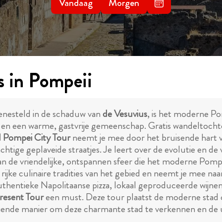
Vandaag
Morgen
s in Pompeii
enesteld in de schaduw van
de Vesuvius
, is het moderne P
 en een warme, gastvrije gemeenschap. Gratis wandeltochte
l Pompei City Tour
neemt je mee door het bruisende hart v
htige geplaveide straatjes. Je leert over de evolutie en de 
 van de vriendelijke, ontspannen sfeer die het moderne Pom
 rijke culinaire tradities van het gebied en neemt je mee naa
r authentieke Napolitaanse pizza, lokaal geproduceerde wijne
resent Tour
een must. Deze tour plaatst de moderne stad o
oeiende manier om deze charmante stad te verkennen en de 