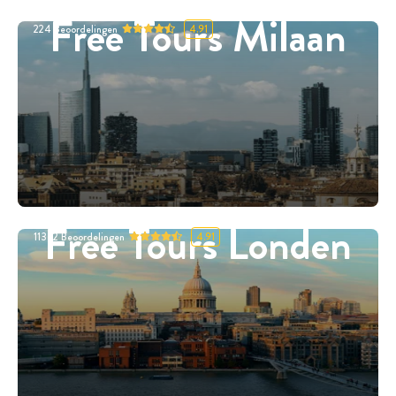
Free Tours Milaan
224
Beoordelingen
4.91
Free Tours Londen
11332
Beoordelingen
4.91