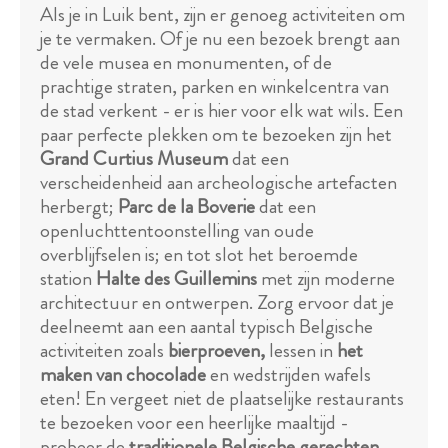
Als je in Luik bent, zijn er genoeg activiteiten om
je te vermaken. Of je nu een bezoek brengt aan
de vele musea en monumenten, of de
prachtige straten, parken en winkelcentra van
de stad verkent - er is hier voor elk wat wils. Een
paar perfecte plekken om te bezoeken zijn het
Grand Curtius Museum
dat een
verscheidenheid aan archeologische artefacten
herbergt;
Parc de la Boverie
dat een
openluchttentoonstelling van oude
overblijfselen is; en tot slot het beroemde
station
Halte des Guillemins
met zijn moderne
architectuur en ontwerpen. Zorg ervoor dat je
deelneemt aan een aantal typisch Belgische
activiteiten zoals
bierproeven,
lessen in
het
maken van chocolade
en wedstrijden wafels
eten! En vergeet niet de plaatselijke restaurants
te bezoeken voor een heerlijke maaltijd -
probeer de
traditionele Belgische gerechten