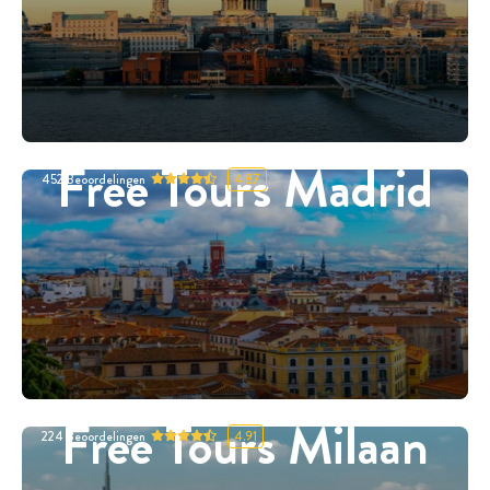
Free Tours Madrid
452
Beoordelingen
4.87
Free Tours Milaan
224
Beoordelingen
4.91