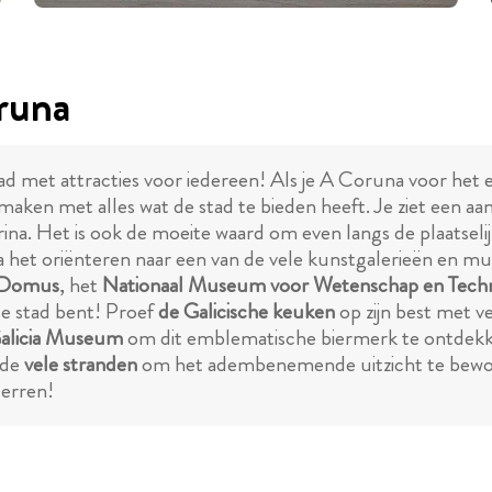
runa
 met attracties voor iedereen! Als je A Coruna voor het e
ken met alles wat de stad te bieden heeft. Je ziet een aan
na. Het is ook de moeite waard om even langs de plaatselijk
 na het oriënteren naar een van de vele kunstgalerieën en 
Domus
, het
Nationaal Museum voor Wetenschap en Tech
de stad bent! Proef
de Galicische keuken
op zijn best met v
alicia Museum
om dit emblematische biermerk te ontdekke
 de
vele stranden
om het adembenemende uitzicht te bewond
terren!