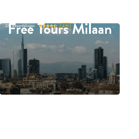
Free Tours Milaan
224
Beoordelingen
4.91