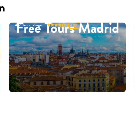
en
Free Tours Madrid
452
Beoordelingen
4.87