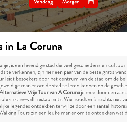
Vandaag
Morgen
s in La Coruna
e, is een levendige stad die veel geschiedenis en cultuur t
ids te verkennen, zijn hier een paar van de beste gratis wa
ur
leidt bezoekers door het centrum van de stad om de bela
en geweldige manier om de stad te leren kennen en de geschie
Alternatieve Vrije Tour van A Coruna
je mee door een aanta
hole-in-the-wall' restaurants. Wie houdt er 's nachts niet
elijke legendes ontdekken terwijl ze door een aantal histori
Walking Tours zijn een leuke manier om te ontdekken wat d