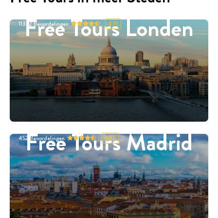
Free Tours Londen
11332
Beoordelingen
4.91
Free Tours Madrid
452
Beoordelingen
4.87