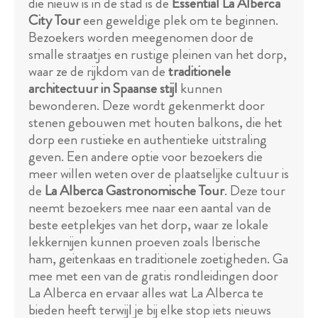
die nieuw is in de stad is de
Essential La Alberca
City Tour
een geweldige plek om te beginnen.
Bezoekers worden meegenomen door de
smalle straatjes en rustige pleinen van het dorp,
waar ze de rijkdom van de
traditionele
architectuur in Spaanse stijl
kunnen
bewonderen. Deze wordt gekenmerkt door
stenen gebouwen met houten balkons, die het
dorp een rustieke en authentieke uitstraling
geven. Een andere optie voor bezoekers die
meer willen weten over de plaatselijke cultuur is
de
La Alberca Gastronomische Tour
. Deze tour
neemt bezoekers mee naar een aantal van de
beste eetplekjes van het dorp, waar ze lokale
lekkernijen kunnen proeven zoals Iberische
ham, geitenkaas en traditionele zoetigheden. Ga
mee met een van de gratis rondleidingen door
La Alberca en ervaar alles wat La Alberca te
bieden heeft terwijl je bij elke stop iets nieuws