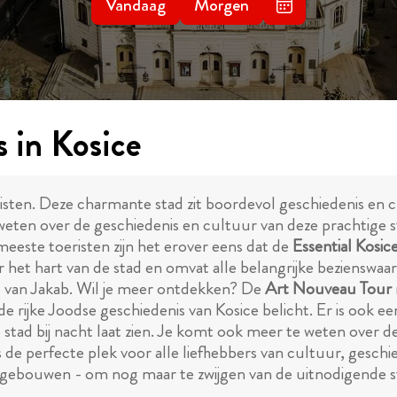
Vandaag
Morgen
 in Kosice
isten. Deze charmante stad zit boordevol geschiedenis en c
 weten over de geschiedenis en cultuur van deze prachtige sta
eeste toeristen zijn het erover eens dat de
Essential Kosic
 het hart van de stad en omvat alle belangrijke bezienswa
s van Jakab. Wil je meer ontdekken? De
Art Nouveau Tour
de rijke Joodse geschiedenis van Kosice belicht. Er is ook e
d bij nacht laat zien. Je komt ook meer te weten over de 
 de perfecte plek voor alle liefhebbers van cultuur, geschi
bouwen - om nog maar te zwijgen van de uitnodigende sfee