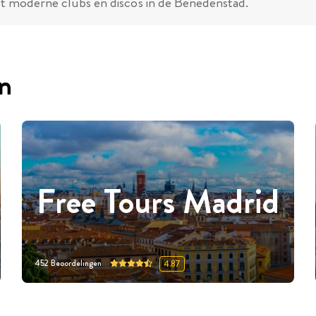
ot moderne clubs en disco's in de Benedenstad.
en
Free Tours Madrid
452
Beoordelingen
4.87