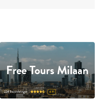
Free Tours Milaan
224
Beoordelingen
4.91