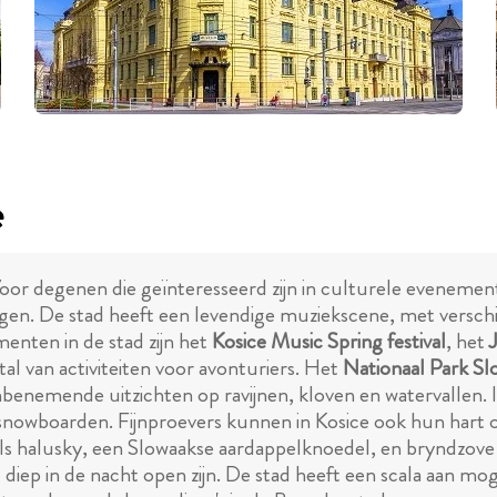
e
oor degenen die geïnteresseerd zijn in culturele evenemente
ngen. De stad heeft een levendige muziekscene, met verschi
menten in de stad zijn het
Kosice Music Spring festival
, het
J
al van activiteiten voor avonturiers. Het
Nationaal Park Slo
nemende uitzichten op ravijnen, kloven en watervallen. In
snowboarden. Fijnproevers kunnen in Kosice ook hun hart 
als halusky, een Slowaakse aardappelknoedel, en bryndzove 
 diep in de nacht open zijn. De stad heeft een scala aan mo