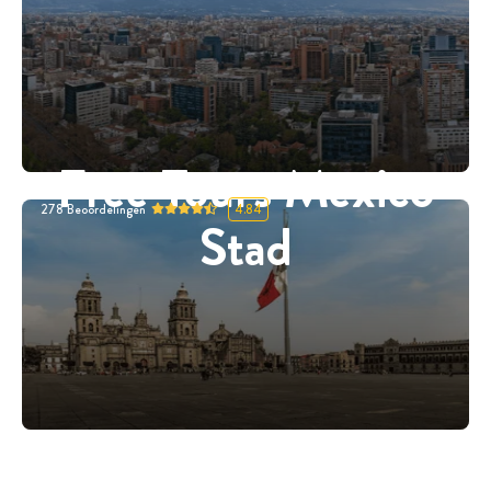
Free Tours Mexico
278
Beoordelingen
4.84
Stad