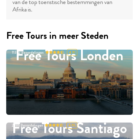
van de top toeristische bestemmingen van
Afrika is.
Free Tours in meer Steden
Free Tours Londen
11332
Beoordelingen
4.91
Free Tours Santiago
2886
Beoordelingen
4.95