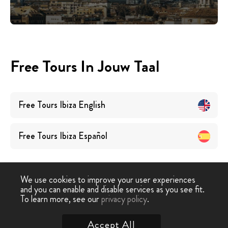
Free Tours In Jouw Taal
Free Tours
Ibiza
English
Free Tours
Ibiza
Español
We use cookies to improve your user experiences
and you can enable and disable services as you see fit.
To learn more, see our
privacy policy
.
Free Walking Tour
›
Ibiza
Accept All