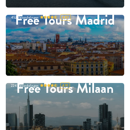
Free Tours Madrid
452
Beoordelingen
4.87
Free Tours Milaan
224
Beoordelingen
4.91