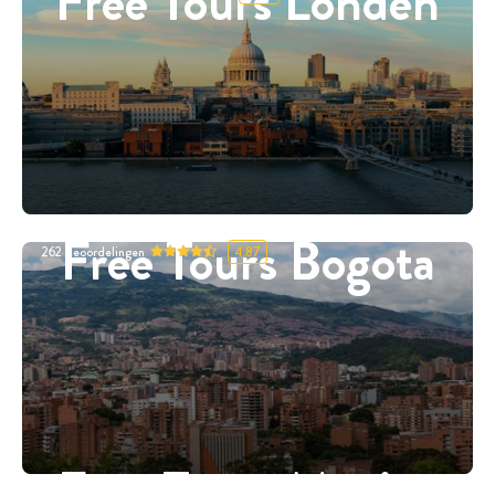
Free Tours Londen
Free Tours Bogota
262
Beoordelingen
4.87
Free Tours Mexico