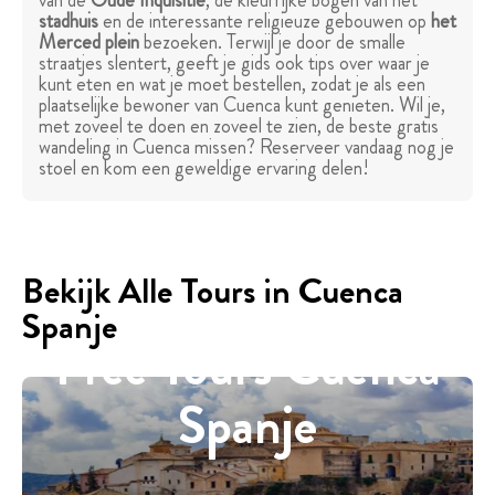
van de
Oude Inquisitie
, de kleurrijke bogen van het
stadhuis
en de interessante religieuze gebouwen op
het
Merced plein
bezoeken. Terwijl je door de smalle
straatjes slentert, geeft je gids ook tips over waar je
kunt eten en wat je moet bestellen, zodat je als een
plaatselijke bewoner van Cuenca kunt genieten. Wil je,
met zoveel te doen en zoveel te zien, de beste gratis
wandeling in Cuenca missen? Reserveer vandaag nog je
stoel en kom een geweldige ervaring delen!
Bekijk Alle Tours in Cuenca
Spanje
Free Tours Cuenca
Spanje