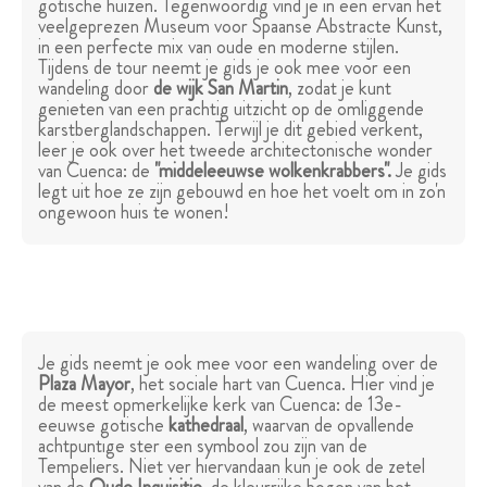
gotische huizen. Tegenwoordig vind je in een ervan het
veelgeprezen Museum voor Spaanse Abstracte Kunst,
in een perfecte mix van oude en moderne stijlen.
Tijdens de tour neemt je gids je ook mee voor een
wandeling door
de wijk San Martin
, zodat je kunt
genieten van een prachtig uitzicht op de omliggende
karstberglandschappen. Terwijl je dit gebied verkent,
leer je ook over het tweede architectonische wonder
van Cuenca: de
"middeleeuwse wolkenkrabbers".
Je gids
legt uit hoe ze zijn gebouwd en hoe het voelt om in zo'n
ongewoon huis te wonen!
Je gids neemt je ook mee voor een wandeling over de
Plaza Mayor
, het sociale hart van Cuenca. Hier vind je
de meest opmerkelijke kerk van Cuenca: de 13e-
eeuwse gotische
kathedraal
, waarvan de opvallende
achtpuntige ster een symbool zou zijn van de
Tempeliers. Niet ver hiervandaan kun je ook de zetel