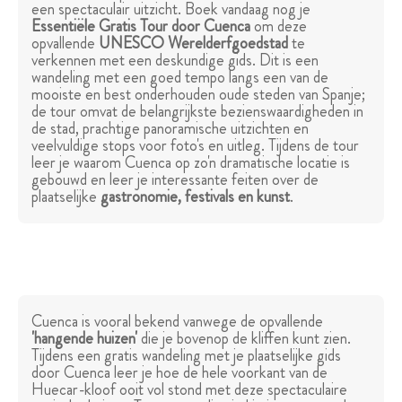
een spectaculair uitzicht. Boek vandaag nog je
Essentiële Gratis Tour door Cuenca
om deze
opvallende
UNESCO Werelderfgoedstad
te
verkennen met een deskundige gids. Dit is een
wandeling met een goed tempo langs een van de
mooiste en best onderhouden oude steden van Spanje;
de tour omvat de belangrijkste bezienswaardigheden in
de stad, prachtige panoramische uitzichten en
veelvuldige stops voor foto's en uitleg. Tijdens de tour
leer je waarom Cuenca op zo'n dramatische locatie is
gebouwd en leer je interessante feiten over de
plaatselijke
gastronomie, festivals en kunst
.
Cuenca is vooral bekend vanwege de opvallende
'hangende huizen'
die je bovenop de kliffen kunt zien.
Tijdens een gratis wandeling met je plaatselijke gids
door Cuenca leer je hoe de hele voorkant van de
Huecar-kloof ooit vol stond met deze spectaculaire