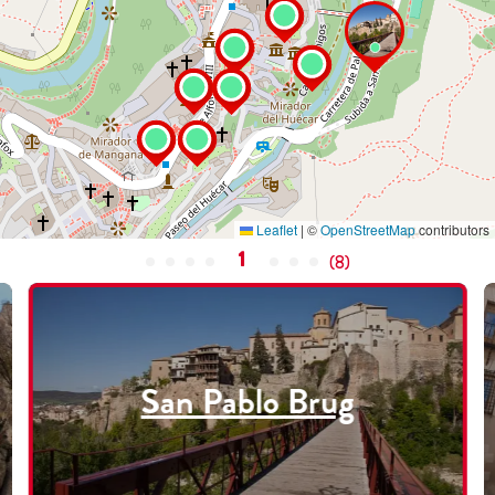
Leaflet
|
©
OpenStreetMap
contributors
1
(
8
)
San Pablo Brug