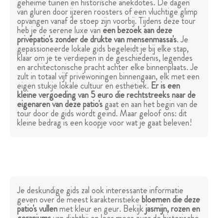
geheime tuinen en historische anekdotes. De dagen
van gluren door ijzeren roosters of een vluchtige glimp
opvangen vanaf de stoep zijn voorbij. Tijdens deze tour
heb je de serene luxe van
een bezoek aan deze
privépatio's zonder de drukte van mensenmassa's
. Je
gepassioneerde lokale gids begeleidt je bij elke stap,
klaar om je te verdiepen in de geschiedenis, legendes
en architectonische pracht achter elke binnenplaats. Je
zult in totaal vijf privéwoningen binnengaan, elk met een
eigen stukje lokale cultuur en esthetiek.
Er is een
kleine vergoeding van 5 euro die rechtstreeks naar de
eigenaren van deze patio's
gaat en aan het begin van de
tour door de gids wordt geïnd. Maar geloof ons: dit
kleine bedrag is een koopje voor wat je gaat beleven!
Je deskundige gids zal ook interessante informatie
geven over de meest karakteristieke
bloemen die deze
patio's vullen
met kleur en geur. Bekijk
jasmijn, rozen en