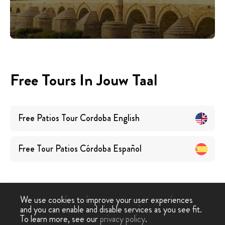
Free Tours In Jouw Taal
Free Patios Tour Cordoba
English
Free Tour Patios Córdoba
Español
We use cookies to improve your user experiences
and you can enable and disable services as you see fit.
Free
Free Tour
Patio Free Tour
To learn more, see our
privacy policy
.
-
›