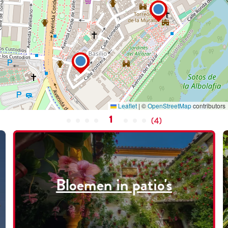
Leaflet
|
©
OpenStreetMap
contributors
1
(
4
)
Bloemen in patio's