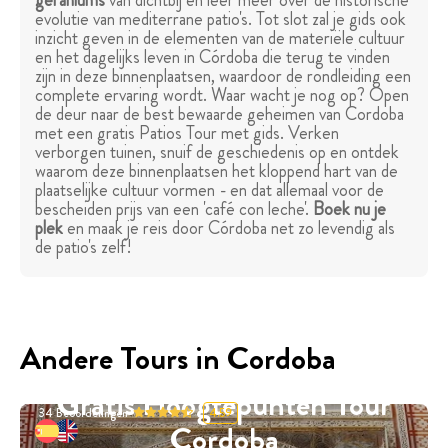
geraniums
van dichtbij en leer meer over de historische
evolutie van mediterrane patio's. Tot slot zal je gids ook
inzicht geven in de elementen van de materiële cultuur
en het dagelijks leven in Córdoba die terug te vinden
zijn in deze binnenplaatsen, waardoor de rondleiding een
complete ervaring wordt. Waar wacht je nog op? Open
de deur naar de best bewaarde geheimen van Cordoba
met een gratis Patios Tour met gids. Verken
verborgen tuinen, snuif de geschiedenis op en ontdek
waarom deze binnenplaatsen het kloppend hart van de
plaatselijke cultuur vormen - en dat allemaal voor de
bescheiden prijs van een 'café con leche'.
Boek nu je
plek
en maak je reis door Córdoba net zo levendig als
de patio's zelf!
Andere Tours in Cordoba
Gratis Hoogtepunten Tour
34
Beoordelingen
4.59
Cordoba