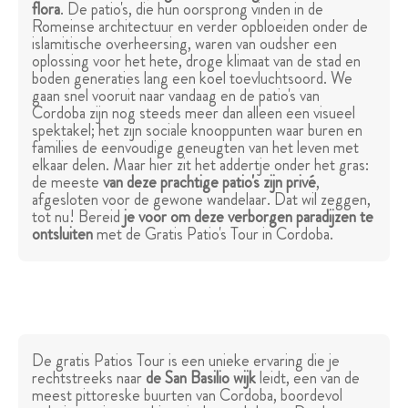
flora
. De patio's, die hun oorsprong vinden in de
Romeinse architectuur en verder opbloeiden onder de
islamitische overheersing, waren van oudsher een
oplossing voor het hete, droge klimaat van de stad en
boden generaties lang een koel toevluchtsoord. We
gaan snel vooruit naar vandaag en de patio's van
Cordoba zijn nog steeds meer dan alleen een visueel
spektakel; het zijn sociale knooppunten waar buren en
families de eenvoudige geneugten van het leven met
elkaar delen. Maar hier zit het addertje onder het gras:
de meeste
van deze prachtige patio's zijn privé
,
afgesloten voor de gewone wandelaar. Dat wil zeggen,
tot nu! Bereid
je voor om deze verborgen paradijzen te
ontsluiten
met de Gratis Patio's Tour in Cordoba.
De gratis Patios Tour is een unieke ervaring die je
rechtstreeks naar
de San Basilio wijk
leidt, een van de
meest pittoreske buurten van Cordoba, boordevol