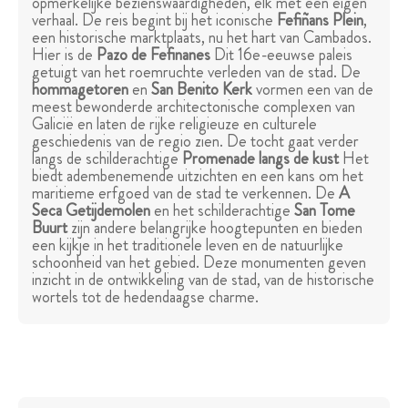
opmerkelijke bezienswaardigheden, elk met een eigen
verhaal. De reis begint bij het iconische
Fefiñans Plein
,
een historische marktplaats, nu het hart van Cambados.
Hier is de
Pazo de Fefinanes
Dit 16e-eeuwse paleis
getuigt van het roemruchte verleden van de stad. De
hommagetoren
en
San Benito Kerk
vormen een van de
meest bewonderde architectonische complexen van
Galicië en laten de rijke religieuze en culturele
geschiedenis van de regio zien. De tocht gaat verder
langs de schilderachtige
Promenade langs de kust
Het
biedt adembenemende uitzichten en een kans om het
maritieme erfgoed van de stad te verkennen. De
A
Seca Getijdemolen
en het schilderachtige
San Tome
Buurt
zijn andere belangrijke hoogtepunten en bieden
een kijkje in het traditionele leven en de natuurlijke
schoonheid van het gebied. Deze monumenten geven
inzicht in de ontwikkeling van de stad, van de historische
wortels tot de hedendaagse charme.