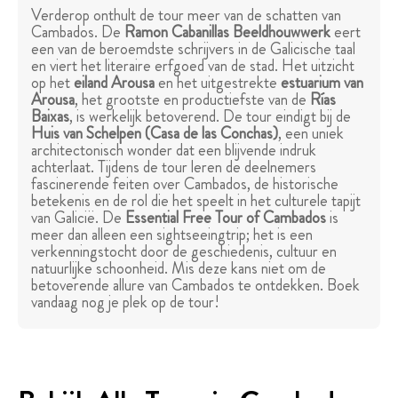
Verderop onthult de tour meer van de schatten van
Cambados. De
Ramon Cabanillas Beeldhouwwerk
eert
een van de beroemdste schrijvers in de Galicische taal
en viert het literaire erfgoed van de stad. Het uitzicht
op het
eiland Arousa
en het uitgestrekte
estuarium van
Arousa
, het grootste en productiefste van de
Rías
Baixas
, is werkelijk betoverend. De tour eindigt bij de
Huis van Schelpen
(Casa de las Conchas)
, een uniek
architectonisch wonder dat een blijvende indruk
achterlaat. Tijdens de tour leren de deelnemers
fascinerende feiten over Cambados, de historische
betekenis en de rol die het speelt in het culturele tapijt
van Galicië. De
Essential Free Tour of Cambados
is
meer dan alleen een sightseeingtrip; het is een
verkenningstocht door de geschiedenis, cultuur en
natuurlijke schoonheid. Mis deze kans niet om de
betoverende allure van Cambados te ontdekken. Boek
vandaag nog je plek op de tour!