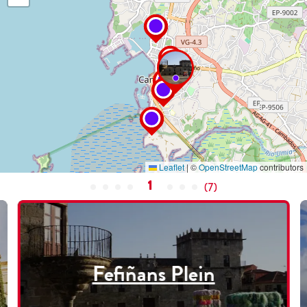
Leaflet
|
©
OpenStreetMap
contributors
1
(
7
)
Fefiñans Plein