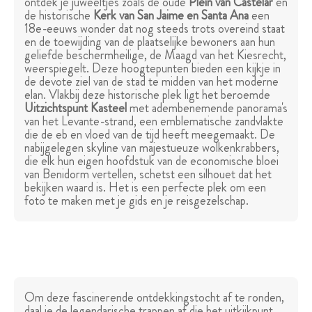
ontdek je juweeltjes zoals de oude
Plein van Castelar
en
de historische
Kerk van San Jaime en Santa Ana
een
18e-eeuws wonder dat nog steeds trots overeind staat
en de toewijding van de plaatselijke bewoners aan hun
geliefde beschermheilige, de Maagd van het Kiesrecht,
weerspiegelt. Deze hoogtepunten bieden een kijkje in
de devote ziel van de stad te midden van het moderne
elan. Vlakbij deze historische plek ligt het beroemde
Uitzichtspunt Kasteel
met adembenemende panorama's
van het Levante-strand, een emblematische zandvlakte
die de eb en vloed van de tijd heeft meegemaakt. De
nabijgelegen skyline van majestueuze wolkenkrabbers,
die elk hun eigen hoofdstuk van de economische bloei
van Benidorm vertellen, schetst een silhouet dat het
bekijken waard is. Het is een perfecte plek om een
foto te maken met je gids en je reisgezelschap.
Om deze fascinerende ontdekkingstocht af te ronden,
daal je de legendarische trappen af die het uitkijkpunt