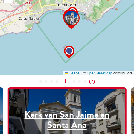
Leaflet
|
©
OpenStreetMap
contributors
1
(
7
)
Kerk van San Jaime en
Santa Ana