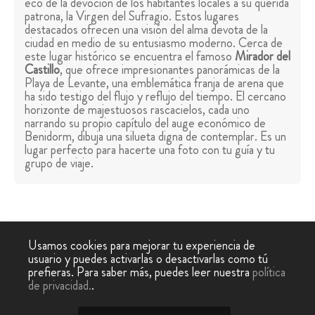
eco de la devoción de los habitantes locales a su querida
patrona, la Virgen del Sufragio. Estos lugares
destacados ofrecen una visión del alma devota de la
ciudad en medio de su entusiasmo moderno. Cerca de
este lugar histórico se encuentra el famoso
Mirador del
Castillo
, que ofrece impresionantes panorámicas de la
Playa de Levante, una emblemática franja de arena que
ha sido testigo del flujo y reflujo del tiempo. El cercano
horizonte de majestuosos rascacielos, cada uno
narrando su propio capítulo del auge económico de
Benidorm, dibuja una silueta digna de contemplar. Es un
lugar perfecto para hacerte una foto con tu guía y tu
grupo de viaje.
Usamos cookies para mejorar tu experiencia de
usuario y puedes activarlas o desactivarlas como tú
Como colofón a esta fascinante exploración, desciende
prefieras. Para saber más, puedes leer nuestra
política
por la escalinata que conecta el mirador del Castillo con
de privacidad.
.
el
Balcón del Mediterráneo
. Desde allí, el horizonte se
extiende infinitamente, con la
isla de Benidorm
salpicando la extensión azul. A medida que el tour se