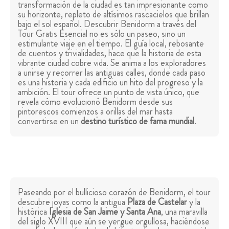
transformación de la ciudad es tan impresionante como
su horizonte, repleto de altísimos rascacielos que brillan
bajo el sol español. Descubrir Benidorm a través del
Tour Gratis Esencial no es sólo un paseo, sino un
estimulante viaje en el tiempo. El guía local, rebosante
de cuentos y trivialidades, hace que la historia de esta
vibrante ciudad cobre vida. Se anima a los exploradores
a unirse y recorrer las antiguas calles, donde cada paso
es una historia y cada edificio un hito del progreso y la
ambición. El tour ofrece un punto de vista único, que
revela cómo evolucionó Benidorm desde sus
pintorescos comienzos a orillas del mar hasta
convertirse en un
destino turístico de fama mundial
.
Paseando por el bullicioso corazón de Benidorm, el tour
descubre joyas como la antigua
Plaza de Castelar
y la
histórica
Iglesia de San Jaime y Santa Ana
, una maravilla
del siglo XVIII que aún se yergue orgullosa, haciéndose