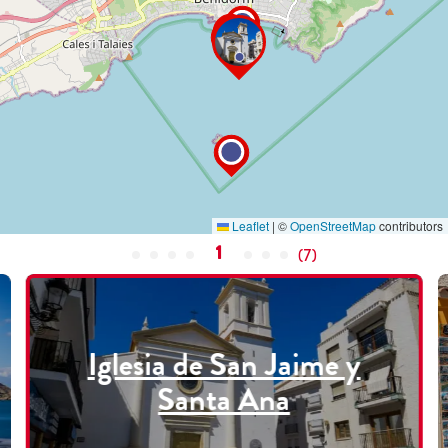
Leaflet
|
©
OpenStreetMap
contributors
1
(
7
)
Iglesia de San Jaime y
Santa Ana