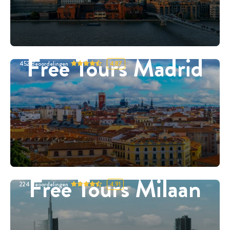
Free Tours Madrid
452
Beoordelingen
4.87
Free Tours Milaan
224
Beoordelingen
4.91