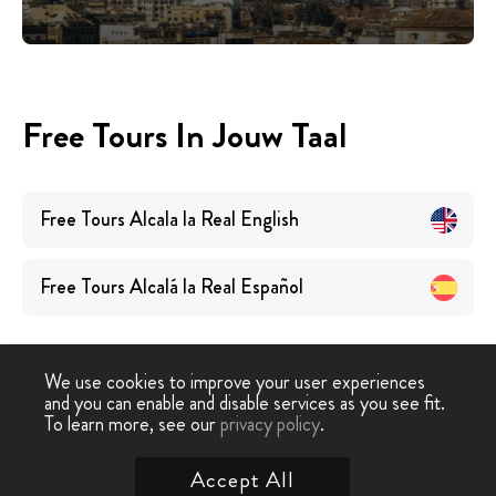
Free Tours In Jouw Taal
Free Tours
Alcala la Real
English
Free Tours
Alcalá la Real
Español
We use cookies to improve your user experiences
and you can enable and disable services as you see fit.
To learn more, see our
privacy policy
.
Free Walking Tour
›
Alcala la Real
Accept All