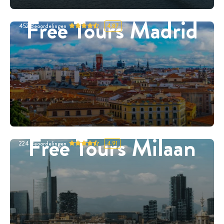
Free Tours Madrid
452
Beoordelingen
4.87
Free Tours Milaan
224
Beoordelingen
4.91