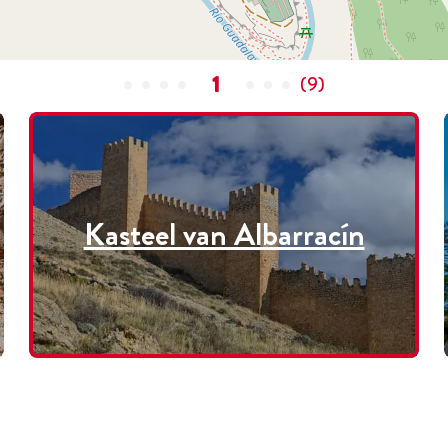
1
(
9
)
Kasteel van Albarracín