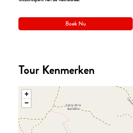
Boek Nu
Tour Kenmerken
+
−