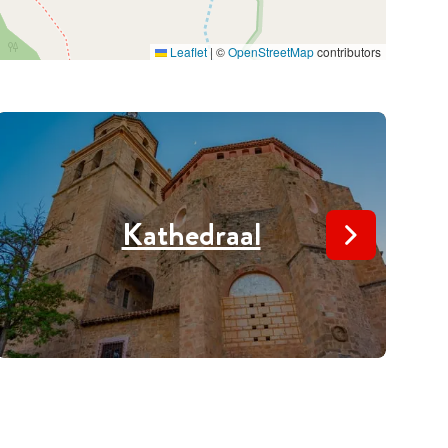
Leaflet
|
©
OpenStreetMap
contributors
Kathedraal