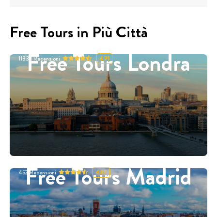
Free Tours in Più Città
Free Tours Londra
11332
Recensioni
4.91
Free Tours Madrid
452
Recensioni
4.87