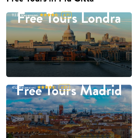
Free Tours Londra
11332
Recensioni
4.91
Free Tours Madrid
452
Recensioni
4.87