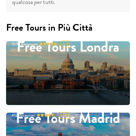
qualcosa per tutti.
Free Tours in Più Città
Free Tours Londra
11298
Recensioni
4.90
Free Tours Madrid
452
Recensioni
4.87