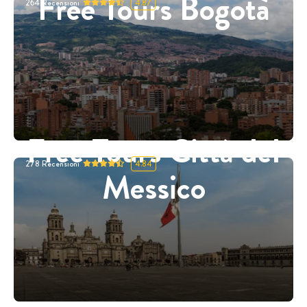
Free Tours Bogotà
264
Recensioni
4.87
Free Tours Città del
278
Recensioni
4.84
Messico