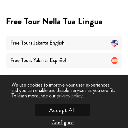
Free Tour Nella Tua Lingua
Free Tours
Jakarta
English
Free Tours
Yakarta
Español
We use cookies to improve your user experiences
and you can enable and disable services as you see fit.
To learn more, see our
privacy policy
.
Free Tour
›
Jakarta
Accept All
Contattaci
Configure