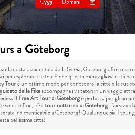
Oggi
Domani
ours a Göteborg
 sulla costa occidentale della Svezia, Göteborg offre una m
ri per esplorare tutto ciò che questa meravigliosa città ha da
ty Tour
è un ottimo modo per conoscere la città e la sua sto
guidato della Fika
accompagna i visitatori in un viaggio attra
edesi. Il
Free Art Tour di Göteborg
è perfetto per gli amant
 soldi. Infine, c'è il
tour notturno di Göteborg
. Dai vivaci
serata indimenticabile a Göteborg! Qualunque sia il tour gr
sta bellissima città!