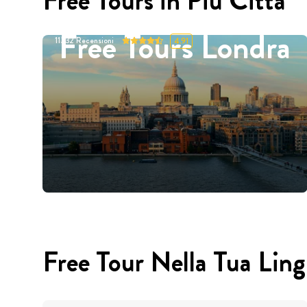
Free Tours in Più Città
Free Tours Londra
11332
Recensioni
4.91
Free Tour Nella Tua Lin