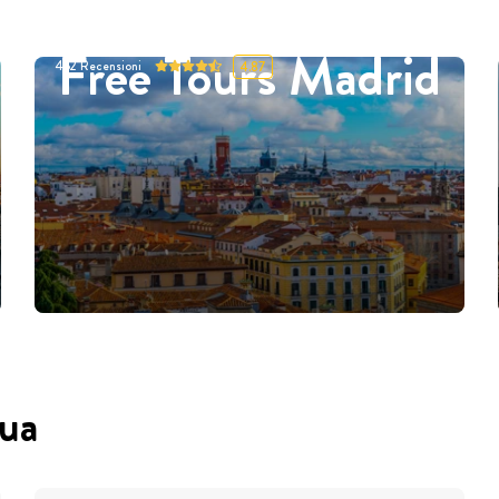
Free Tours Madrid
452
Recensioni
4.87
gua