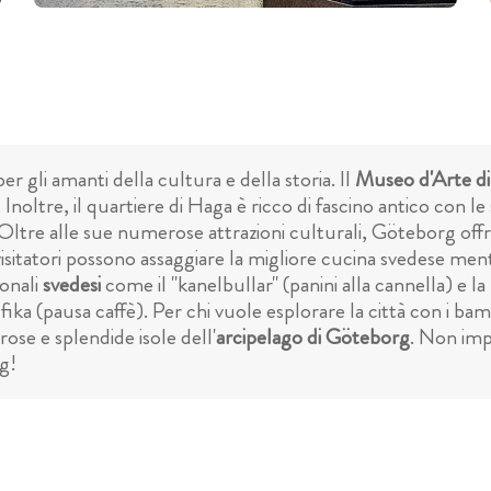
er gli amanti della cultura e della storia. Il
Museo d'Arte d
oltre, il quartiere di Haga è ricco di fascino antico con le 
 Oltre alle sue numerose attrazioni culturali, Göteborg of
, i visitatori possono assaggiare la migliore cucina svedese m
ionali
svedesi
come il "kanelbullar" (panini alla cannella) e la
a (pausa caffè). Per chi vuole esplorare la città con i bambi
ose e splendide isole dell'
arcipelago di Göteborg
. Non impo
g!