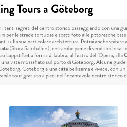
king Tours a Göteborg
 i tanti segreti del centro storico passeggiando con una gui
per le strade tortuose e scatti foto alle pittoresche case i
santi sulla sua particolare architettura. Potrai anche visita
cato
(Stora Saluhallen), entrambe piene di venditori locali c
io Lappstiftet a forma di labbra, al Teatro dell'Opera, alla
C
una vista mozzafiato sul porto di Göteborg. Alcune guide p
öteborg. Göteborg è una città bellissima e vivace, con un 
abile tour gratuito a piedi nell'incantevole centro storico 