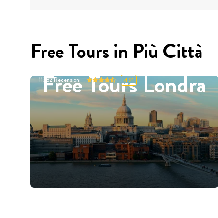
Free Tours in Più Città
Free Tours Londra
11332
Recensioni
4.91