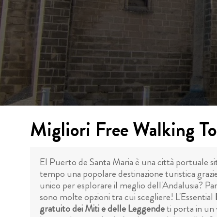
Migliori Free Walking To
El Puerto de Santa Maria è una città portuale si
tempo una popolare destinazione turistica grazie 
unico per esplorare il meglio dell'Andalusia? Par
sono molte opzioni tra cui scegliere! L'Essential
gratuito dei Miti e delle Leggende
ti porta in un