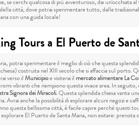
ne, se cerchi qualcosa di più avventuroso, dai un'occhiata al
della città, dove potrai sperimentare tutto, dalle tradizional
aria con una guida locale!
king Tours a El Puerto de San
ia, potrai sperimentare il meglio di ciò che questa splendida
 chiesa) costruita nel XIII secolo che si affaccia sul porto. 
rai verso il
Municipio
e visiterai il
mercato alimentare La Co
i aromi vibranti che riempiono questa vivace area. In seguito
stra Signora dei Miracoli
. Questa splendida chiesa vanta una
a. Avrai anche la possibilità di esplorare alcuni negozi e caf
o questa bellissima città, è facile capire perché questi tour s
esplorare El Puerto de Santa Maria, non esitare: prenota og