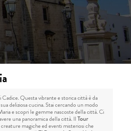
ia
 Cadice. Questa vibrante e storica città è da
la sua deliziosa cucina. Stai cercando un modo
 Maria e scopri le gemme nascoste della città. Ci
ere una panoramica della città. Il
Tour
i, creature magiche ed eventi misteriosi che