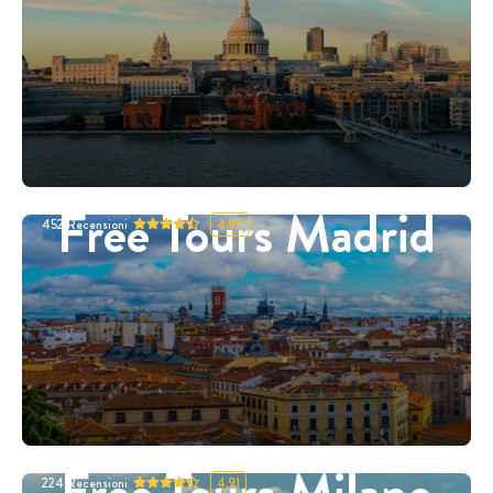
Free Tours Madrid
452
Recensioni
4.87
Free Tours Milano
224
Recensioni
4.91