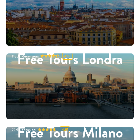
Free Tours Londra
11332
Recensioni
4.91
Free Tours Milano
224
Recensioni
4.91